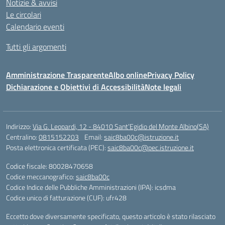
Notizie & avvisi
Le circolari
Calendario eventi
Tutti gli argomenti
Amministrazione Trasparente
Albo online
Privacy Policy
Dichiarazione e Obiettivi di Accessibilità
Note legali
Indirizzo:
Via G. Leopardi, 12 - 84010 Sant’Egidio del Monte Albino(SA)
Centralino:
0815152203
Email:
saic8ba00c@istruzione.it
Posta elettronica certificata (PEC):
saic8ba00c@pec.istruzione.it
Codice fiscale: 80028470658
Codice meccanografico:
saic8ba00c
Codice Indice delle Pubbliche Amministrazioni (IPA): icsdma
Codice unico di fatturazione (CUF): ufr428
Eccetto dove diversamente specificato, questo articolo è stato rilasciato