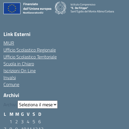
Istituto Comprensivo
"E. De Filippo"
Sant'Egidio del Monte Albino/Corbara
Link Esterni
MIUR
Ufficio Scolastico Regionale
Ufficio Scolastico Territoriale
Scuola in Chiaro
Iscrizioni On Line
Invalsi
Comune
Archivi
Archivi
L
M
M
G
V
S
D
1
2
3
4
5
6