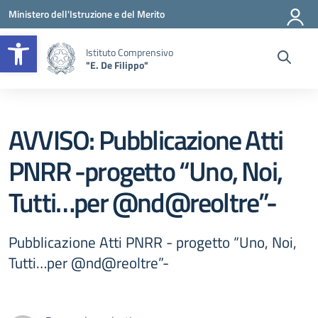
Vai ai contenuti
Vai al menu di navigazione
Vai al footer
Ministero dell'Istruzione e del Merito
Apri la barra degli strumenti
Istituto Comprensivo
"E. De Filippo"
AVVISO: Pubblicazione Atti
PNRR -progetto “Uno, Noi,
Tutti…per @nd@reoltre”-
Pubblicazione Atti PNRR - progetto “Uno, Noi,
Tutti…per @nd@reoltre”-