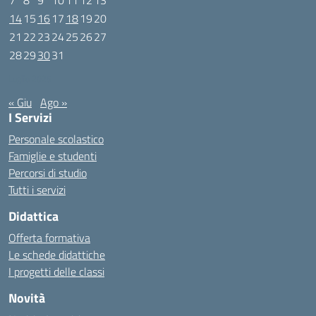
7
8
9
10
11
12
13
14
15
16
17
18
19
20
21
22
23
24
25
26
27
28
29
30
31
Luglio 2025
« Giu
Ago »
I Servizi
Personale scolastico
Famiglie e studenti
Percorsi di studio
Tutti i servizi
Didattica
Offerta formativa
Le schede didattiche
I progetti delle classi
Novità