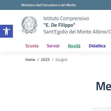
Vai ai contenuti
Vai al menu di navigazione
Vai al footer
Ministero dell'Istruzione e del Merito
Istituto Comprensivo
"E. De Filippo"
Apri la barra degli strumenti
Sant'Egidio del Monte Albino/
Scuola
Servizi
Novità
Didattica
Home
2025
Giugno
Me