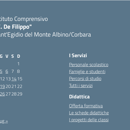
tituto Comprensivo
. De Filippo"
nt'Egidio del Monte Albino/Corbara
I Servizi
G
V
S
D
1
Personale scolastico
5
6
7
8
Famiglie e studenti
Percorsi di studio
12
13
14
15
Tutti i servizi
19
20
21
22
26
27
28
29
Didattica
Offerta formativa
5
Le schede didattiche
I progetti delle classi
ug »