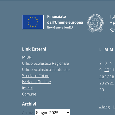
Is
"E
Sa
Link Esterni
L
M
M
MIUR
2
3
4
Ufficio Scolastico Regionale
Ufficio Scolastico Territoriale
9
10
11
Scuola in Chiaro
16
17
18
Iscrizioni On Line
23
24
25
Invalsi
30
Comune
Giugno 202
Archivi
« Mag
L
Archivi