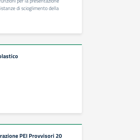
funzioni per la presentazione
 istanze di scioglimento della
olastico
razione PEI Provvisori 20