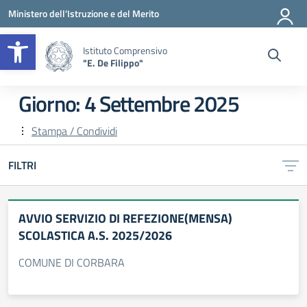
Vai ai contenuti
Vai al menu di navigazione
Vai al footer
Ministero dell'Istruzione e del Merito
Apri la barra degli strumenti
Istituto Comprensivo
"E. De Filippo"
Giorno:
4 Settembre 2025
Stampa / Condividi
FILTRI
AVVIO SERVIZIO DI REFEZIONE(MENSA)
SCOLASTICA A.S. 2025/2026
COMUNE DI CORBARA