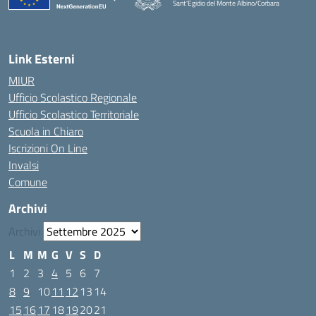
Sant'Egidio del Monte Albino/Corbara
Link Esterni
MIUR
Ufficio Scolastico Regionale
Ufficio Scolastico Territoriale
Scuola in Chiaro
Iscrizioni On Line
Invalsi
Comune
Archivi
Archivi
L
M
M
G
V
S
D
1
2
3
4
5
6
7
8
9
10
11
12
13
14
15
16
17
18
19
20
21