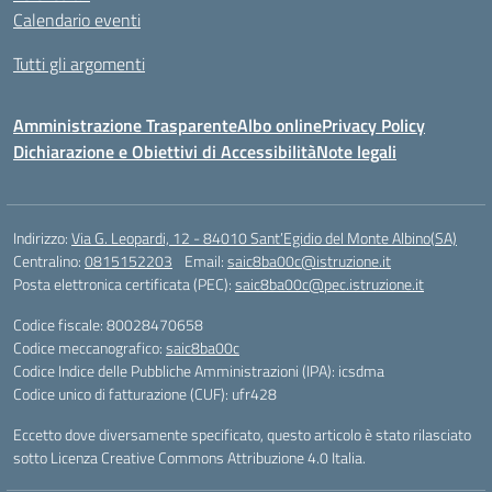
Calendario eventi
Tutti gli argomenti
Amministrazione Trasparente
Albo online
Privacy Policy
Dichiarazione e Obiettivi di Accessibilità
Note legali
Indirizzo:
Via G. Leopardi, 12 - 84010 Sant’Egidio del Monte Albino(SA)
Centralino:
0815152203
Email:
saic8ba00c@istruzione.it
Posta elettronica certificata (PEC):
saic8ba00c@pec.istruzione.it
Codice fiscale: 80028470658
Codice meccanografico:
saic8ba00c
Codice Indice delle Pubbliche Amministrazioni (IPA): icsdma
Codice unico di fatturazione (CUF): ufr428
Eccetto dove diversamente specificato, questo articolo è stato rilasciato
sotto Licenza Creative Commons Attribuzione 4.0 Italia.