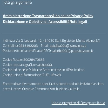
Tutti gli argomenti
Amministrazione Trasparente
Albo online
Privacy Policy
Dichiarazione e Obiettivi di Accessibilità
Note legali
Indirizzo:
Via G. Leopardi, 12 - 84010 Sant’Egidio del Monte Albino(SA)
Centralino:
0815152203
Email:
saic8ba00c@istruzione.it
Posta elettronica certificata (PEC):
saic8ba00c@pec.istruzione.it
Codice fiscale: 80028470658
Codice meccanografico:
saic8ba00c
Codice Indice delle Pubbliche Amministrazioni (IPA): icsdma
Codice unico di fatturazione (CUF): ufr428
Eccetto dove diversamente specificato, questo articolo è stato rilasciato
sotto Licenza Creative Commons Attribuzione 4.0 Italia.
Idea e progetto di Designers Italia