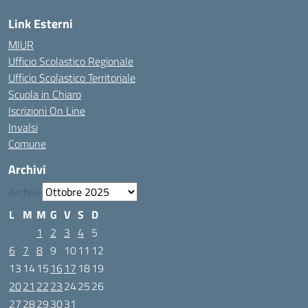
Link Esterni
MIUR
Ufficio Scolastico Regionale
Ufficio Scolastico Territoriale
Scuola in Chiaro
Iscrizioni On Line
Invalsi
Comune
Archivi
Archivi
L
M
M
G
V
S
D
1
2
3
4
5
6
7
8
9
10
11
12
13
14
15
16
17
18
19
20
21
22
23
24
25
26
27
28
29
30
31