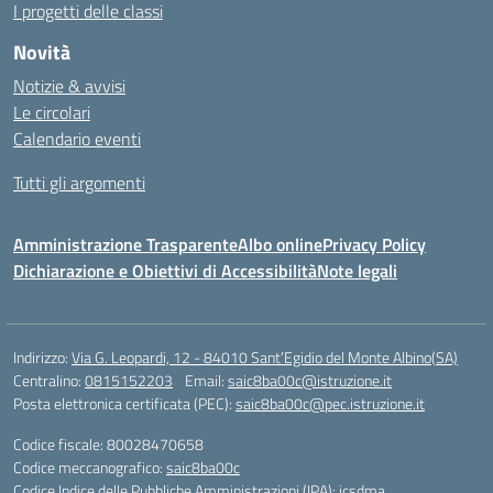
I progetti delle classi
Novità
Notizie & avvisi
Le circolari
Calendario eventi
Tutti gli argomenti
Amministrazione Trasparente
Albo online
Privacy Policy
Dichiarazione e Obiettivi di Accessibilità
Note legali
Indirizzo:
Via G. Leopardi, 12 - 84010 Sant’Egidio del Monte Albino(SA)
Centralino:
0815152203
Email:
saic8ba00c@istruzione.it
Posta elettronica certificata (PEC):
saic8ba00c@pec.istruzione.it
Codice fiscale: 80028470658
Codice meccanografico:
saic8ba00c
Codice Indice delle Pubbliche Amministrazioni (IPA): icsdma