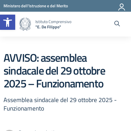
Vai ai contenuti
Vai al menu di navigazione
Vai al footer
Ministero dell'Istruzione e del Merito
Apri la barra degli strumenti
Istituto Comprensivo
"E. De Filippo"
AVVISO: assemblea
sindacale del 29 ottobre
2025 – Funzionamento
Assemblea sindacale del 29 ottobre 2025 -
Funzionamento