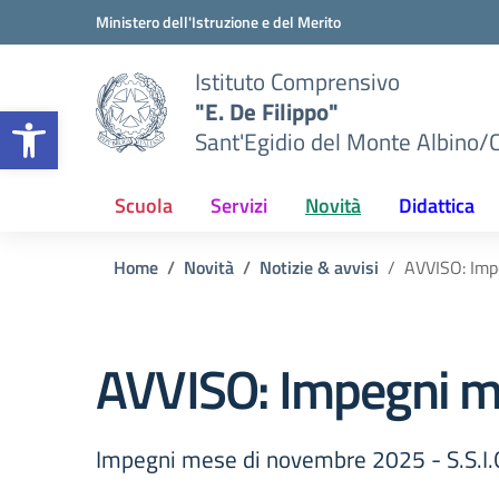
Vai ai contenuti
Vai al menu di navigazione
Vai al footer
Ministero dell'Istruzione e del Merito
Istituto Comprensivo
"E. De Filippo"
Apri la barra degli strumenti
Sant'Egidio del Monte Albino/
Scuola
Servizi
Novità
Didattica
Home
Novità
Notizie & avvisi
AVVISO: Imp
AVVISO: Impegni me
Impegni mese di novembre 2025 - S.S.I.