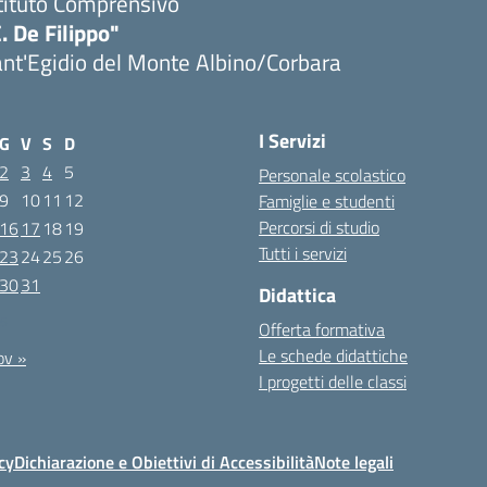
tituto Comprensivo
. De Filippo"
nt'Egidio del Monte Albino/Corbara
I Servizi
G
V
S
D
2
3
4
5
Personale scolastico
9
10
11
12
Famiglie e studenti
Percorsi di studio
16
17
18
19
Tutti i servizi
23
24
25
26
30
31
Didattica
25
Offerta formativa
Le schede didattiche
ov »
I progetti delle classi
cy
Dichiarazione e Obiettivi di Accessibilità
Note legali