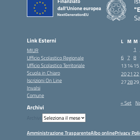
Is
"E
Sa
Link Esterni
L
M
M
1
MIUR
6
7
8
Ufficio Scolastico Regionale
Ufficio Scolastico Territoriale
13
14
15
Scuola in Chiaro
20
21
22
Iscrizioni On Line
27
28
29
Invalsi
Ottobre 20
Comune
« Set
N
Archivi
Archivi
Amministrazione Trasparente
Albo online
Privacy Poli