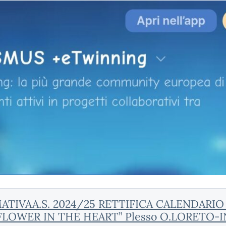
TIVAA.S. 2024/25 RETTIFICA CALENDARIO
LOWER IN THE HEART” Plesso O.LORETO-I