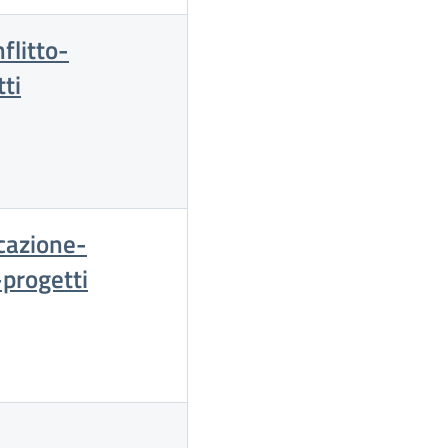
flitto-
ti
cazione-
progetti