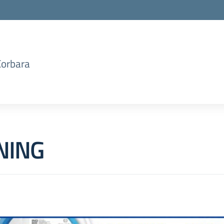
Corbara
NING