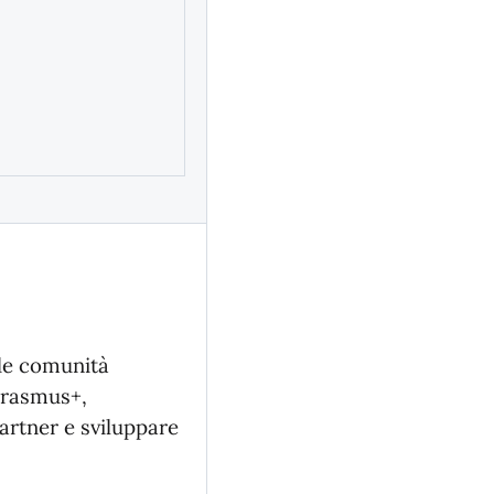
nde comunità
 Erasmus+,
partner e sviluppare