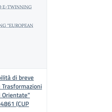
O E-TWINNING
ING “EUROPEAN
lità di breve
: Trasformazioni
i Orientate”
4861 (CUP