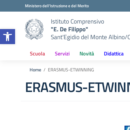
Vai ai contenuti
Vai al menu di navigazione
Vai al footer
Ministero dell'Istruzione e del Merito
Istituto Comprensivo
"E. De Filippo"
Apri la barra degli strumenti
Sant'Egidio del Monte Albino/
Scuola
Servizi
Novità
Didattica
Home
ERASMUS-ETWINNING
ERASMUS-ETWIN