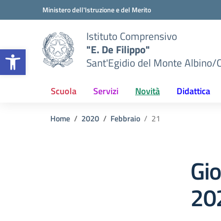
Vai ai contenuti
Vai al menu di navigazione
Vai al footer
Ministero dell'Istruzione e del Merito
Istituto Comprensivo
"E. De Filippo"
Apri la barra degli strumenti
Sant'Egidio del Monte Albino/
Scuola
Servizi
Novità
Didattica
Home
2020
Febbraio
21
Gi
20