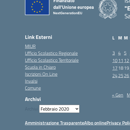
Is
"E
Sa
Link Esterni
L
M
M
MIUR
3
4
5
Ufficio Scolastico Regionale
Ufficio Scolastico Territoriale
10
11
12
Scuola in Chiaro
17
18
19
Iscrizioni On Line
24
25
26
Invalsi
Febbraio 2
Comune
« Gen
M
Archivi
Archivi
Amministrazione Trasparente
Albo online
Privacy Poli