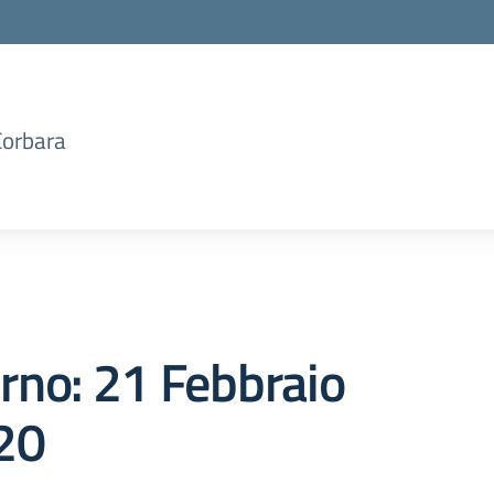
Corbara
orno:
21 Febbraio
20