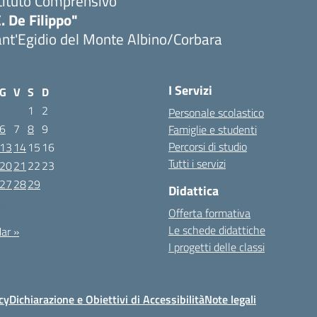
tituto Comprensivo
. De Filippo"
nt'Egidio del Monte Albino/Corbara
I Servizi
G
V
S
D
1
2
Personale scolastico
6
7
8
9
Famiglie e studenti
Percorsi di studio
13
14
15
16
Tutti i servizi
20
21
22
23
27
28
29
Didattica
020
Offerta formativa
Le schede didattiche
ar »
I progetti delle classi
cy
Dichiarazione e Obiettivi di Accessibilità
Note legali