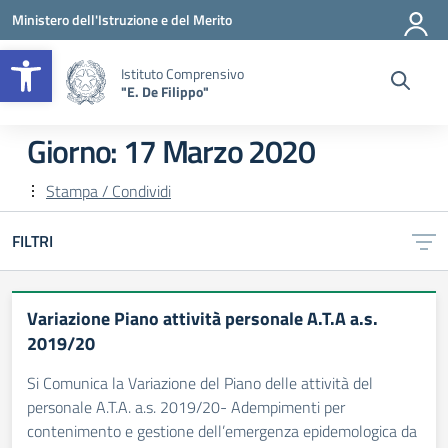
Vai ai contenuti
Vai al menu di navigazione
Vai al footer
Ministero dell'Istruzione e del Merito
Apri la barra degli strumenti
Istituto Comprensivo
"E. De Filippo"
Giorno:
17 Marzo 2020
Stampa / Condividi
FILTRI
Variazione Piano attività personale A.T.A a.s.
2019/20
Si Comunica la Variazione del Piano delle attività del
personale A.T.A. a.s. 2019/20- Adempimenti per
contenimento e gestione dell’emergenza epidemologica da