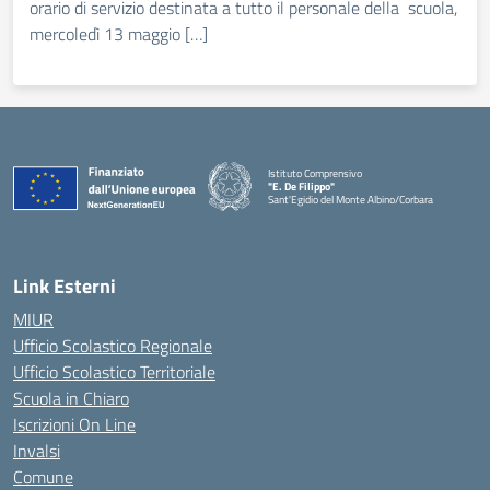
orario di servizio destinata a tutto il personale della scuola,
mercoledì 13 maggio […]
Istituto Comprensivo
"E. De Filippo"
Sant'Egidio del Monte Albino/Corbara
Link Esterni
MIUR
Ufficio Scolastico Regionale
Ufficio Scolastico Territoriale
Scuola in Chiaro
Iscrizioni On Line
Invalsi
Comune