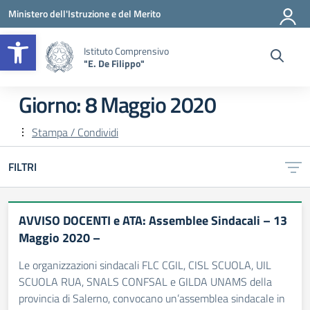
Vai ai contenuti
Vai al menu di navigazione
Vai al footer
Ministero dell'Istruzione e del Merito
Apri la barra degli strumenti
Istituto Comprensivo
"E. De Filippo"
Giorno:
8 Maggio 2020
Stampa / Condividi
FILTRI
AVVISO DOCENTI e ATA: Assemblee Sindacali – 13
Maggio 2020 –
Le organizzazioni sindacali FLC CGIL, CISL SCUOLA, UIL
SCUOLA RUA, SNALS CONFSAL e GILDA UNAMS della
provincia di Salerno, convocano un’assemblea sindacale in