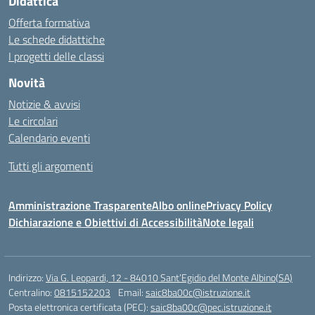
Didattica
Offerta formativa
Le schede didattiche
I progetti delle classi
Novità
Notizie & avvisi
Le circolari
Calendario eventi
Tutti gli argomenti
Amministrazione Trasparente
Albo online
Privacy Policy
Dichiarazione e Obiettivi di Accessibilità
Note legali
Indirizzo:
Via G. Leopardi, 12 - 84010 Sant’Egidio del Monte Albino(SA)
Centralino:
0815152203
Email:
saic8ba00c@istruzione.it
Posta elettronica certificata (PEC):
saic8ba00c@pec.istruzione.it