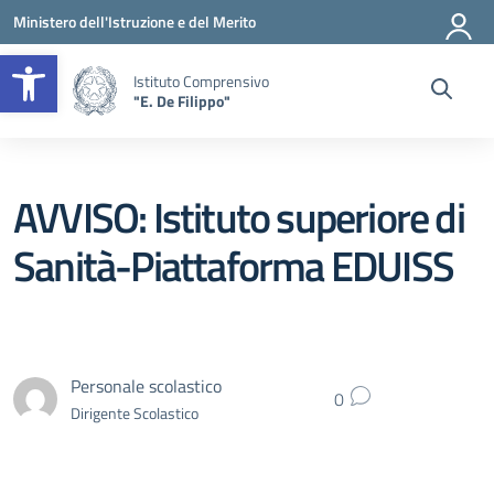
Vai ai contenuti
Vai al menu di navigazione
Vai al footer
Ministero dell'Istruzione e del Merito
Apri la barra degli strumenti
Istituto Comprensivo
"E. De Filippo"
AVVISO: Istituto superiore di
Sanità-Piattaforma EDUISS
Personale scolastico
0
Dirigente Scolastico