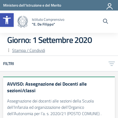
Vai ai contenuti
Vai al menu di navigazione
Vai al footer
Ministero dell'Istruzione e del Merito
Apri la barra degli strumenti
Istituto Comprensivo
"E. De Filippo"
Giorno:
1 Settembre 2020
Stampa / Condividi
FILTRI
AVVISO: Assegnazione dei Docenti alle
sezioni/classi
Assegnazione dei docenti alle sezioni della Scuola
dell’Infanzia ed organizzazione dell’Organico
dell’Autonomia per l’a. s. 2020/21 (POSTO COMUNE) .