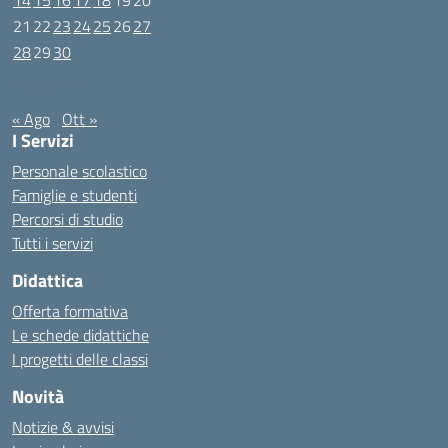
14
15
16
17
18
19
20
21
22
23
24
25
26
27
28
29
30
Settembre 2020
« Ago
Ott »
I Servizi
Personale scolastico
Famiglie e studenti
Percorsi di studio
Tutti i servizi
Didattica
Offerta formativa
Le schede didattiche
I progetti delle classi
Novità
Notizie & avvisi