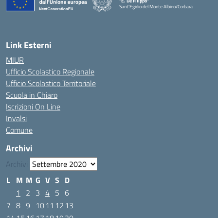
"E. De Filippo"
Sant'Egidio del Monte Albino/Corbara
Link Esterni
MIUR
Ufficio Scolastico Regionale
Ufficio Scolastico Territoriale
Scuola in Chiaro
Iscrizioni On Line
Invalsi
Comune
Archivi
Archivi
L
M
M
G
V
S
D
1
2
3
4
5
6
7
8
9
10
11
12
13