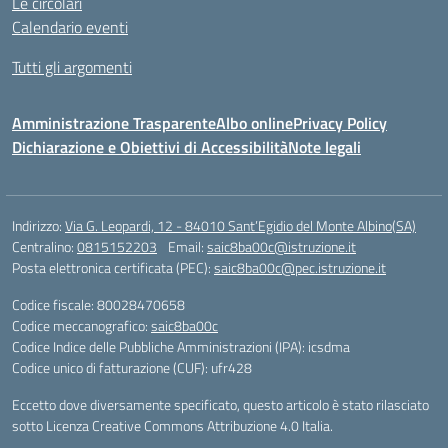
Le circolari
Calendario eventi
Tutti gli argomenti
Amministrazione Trasparente
Albo online
Privacy Policy
Dichiarazione e Obiettivi di Accessibilità
Note legali
Indirizzo:
Via G. Leopardi, 12 - 84010 Sant’Egidio del Monte Albino(SA)
Centralino:
0815152203
Email:
saic8ba00c@istruzione.it
Posta elettronica certificata (PEC):
saic8ba00c@pec.istruzione.it
Codice fiscale: 80028470658
Codice meccanografico:
saic8ba00c
Codice Indice delle Pubbliche Amministrazioni (IPA): icsdma
Codice unico di fatturazione (CUF): ufr428
Eccetto dove diversamente specificato, questo articolo è stato rilasciato
sotto Licenza Creative Commons Attribuzione 4.0 Italia.