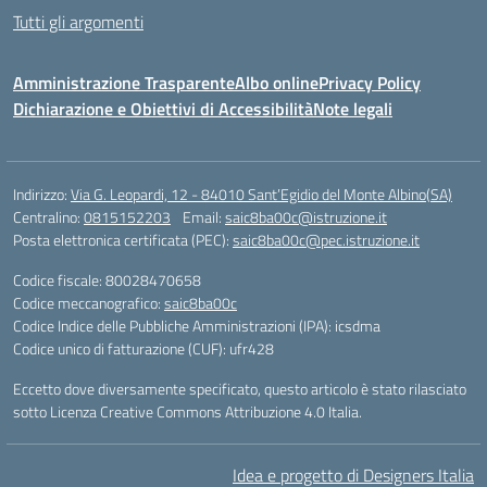
Tutti gli argomenti
Amministrazione Trasparente
Albo online
Privacy Policy
Dichiarazione e Obiettivi di Accessibilità
Note legali
Indirizzo:
Via G. Leopardi, 12 - 84010 Sant’Egidio del Monte Albino(SA)
Centralino:
0815152203
Email:
saic8ba00c@istruzione.it
Posta elettronica certificata (PEC):
saic8ba00c@pec.istruzione.it
Codice fiscale: 80028470658
Codice meccanografico:
saic8ba00c
Codice Indice delle Pubbliche Amministrazioni (IPA): icsdma
Codice unico di fatturazione (CUF): ufr428
Eccetto dove diversamente specificato, questo articolo è stato rilasciato
sotto Licenza Creative Commons Attribuzione 4.0 Italia.
Idea e progetto di Designers Italia