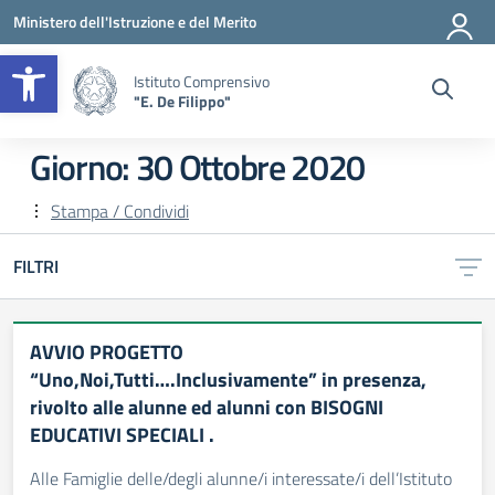
Vai ai contenuti
Vai al menu di navigazione
Vai al footer
Ministero dell'Istruzione e del Merito
Apri la barra degli strumenti
Istituto Comprensivo
"E. De Filippo"
Giorno:
30 Ottobre 2020
Stampa / Condividi
FILTRI
AVVIO PROGETTO
“Uno,Noi,Tutti….Inclusivamente” in presenza,
rivolto alle alunne ed alunni con BISOGNI
EDUCATIVI SPECIALI .
Alle Famiglie delle/degli alunne/i interessate/i dell’Istituto