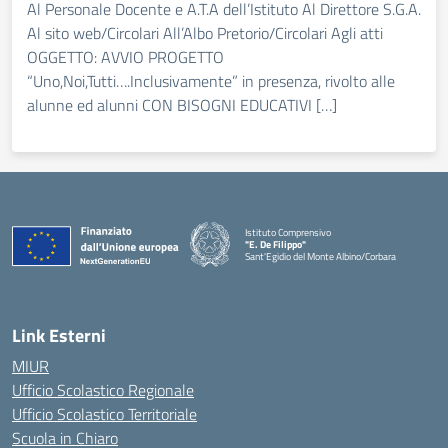
Al Personale Docente e A.T.A dell’Istituto Al Direttore S.G.A.
Al sito web/Circolari All’Albo Pretorio/Circolari Agli atti
OGGETTO: AVVIO PROGETTO
“Uno,Noi,Tutti….Inclusivamente” in presenza, rivolto alle
alunne ed alunni CON BISOGNI EDUCATIVI […]
Istituto Comprensivo
"E. De Filippo"
Sant'Egidio del Monte Albino/Corbara
Link Esterni
MIUR
Ufficio Scolastico Regionale
Ufficio Scolastico Territoriale
Scuola in Chiaro