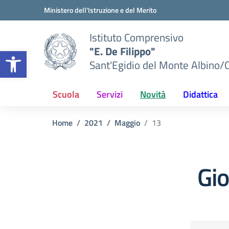
Vai ai contenuti
Vai al menu di navigazione
Vai al footer
Ministero dell'Istruzione e del Merito
Istituto Comprensivo
"E. De Filippo"
Apri la barra degli strumenti
Sant'Egidio del Monte Albino/
Scuola
Servizi
Novità
Didattica
Home
2021
Maggio
13
Gi