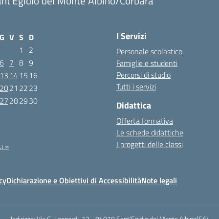
nt'Egidio del Monte Albino/Corbara
I Servizi
G
V
S
D
1
2
Personale scolastico
6
7
8
9
Famiglie e studenti
Percorsi di studio
13
14
15
16
Tutti i servizi
20
21
22
23
27
28
29
30
Didattica
Offerta formativa
1
Le schede didattiche
I progetti delle classi
u »
cy
Dichiarazione e Obiettivi di Accessibilità
Note legali
Indirizzo:
Via G. Leopardi, 12 - 84010 Sant’Egidio del Monte Albino(SA)