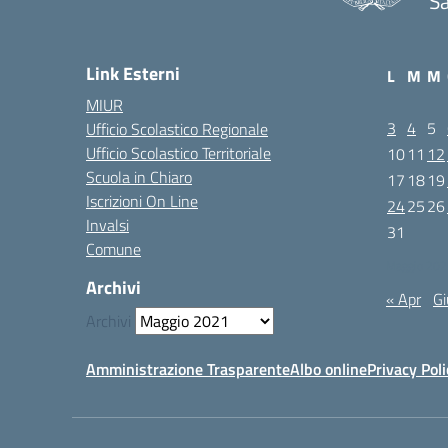
Sa
Link Esterni
L
M
M
MIUR
3
4
5
Ufficio Scolastico Regionale
Ufficio Scolastico Territoriale
10
11
12
Scuola in Chiaro
17
18
19
Iscrizioni On Line
24
25
26
Invalsi
31
Comune
Maggio 202
Archivi
« Apr
Gi
Archivi
Amministrazione Trasparente
Albo online
Privacy Poli