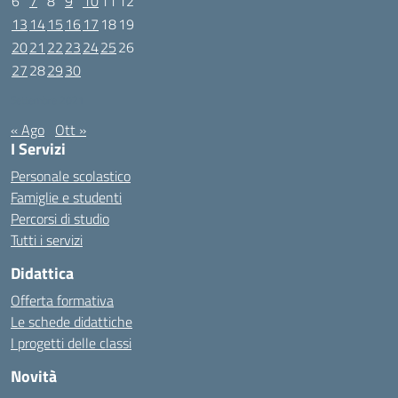
6
7
8
9
10
11
12
13
14
15
16
17
18
19
20
21
22
23
24
25
26
27
28
29
30
Settembre 2021
« Ago
Ott »
I Servizi
Personale scolastico
Famiglie e studenti
Percorsi di studio
Tutti i servizi
Didattica
Offerta formativa
Le schede didattiche
I progetti delle classi
Novità