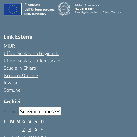
Istituto Comprensivo
"E. De Filippo"
Sant'Egidio del Monte Albino/Corbara
Link Esterni
MIUR
Ufficio Scolastico Regionale
Ufficio Scolastico Territoriale
Scuola in Chiaro
Iscrizioni On Line
Invalsi
Comune
Archivi
Archivi
L
M
M
G
V
S
D
1
2
3
4
5