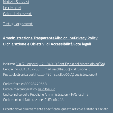
Notizie & avvisi
Le circolari
Calendario eventi
Tutti gli argomenti
Amministrazione Trasparente
Albo online
Privacy Policy
Dichiarazione e Obiettivi di Accessibilità
Note legali
Indirizzo:
Via G. Leopardi, 12 - 84010 Sant’Egidio del Monte Albino(SA)
Centralino:
0815152203
Email:
saic8ba00c@istruzione.it
Posta elettronica certificata (PEC):
saic8ba00c@pec.istruzione.it
Codice fiscale: 80028470658
Codice meccanografico:
saic8ba00c
Codice Indice delle Pubbliche Amministrazioni (IPA): icsdma
Codice unico di fatturazione (CUF): ufr428
Eccetto dove diversamente specificato, questo articolo è stato rilasciato