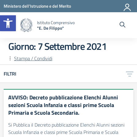
Vai ai contenuti
Vai al menu di navigazione
Vai al footer
Ministero dell'Istruzione e del Merito
Apri la barra degli strumenti
Istituto Comprensivo
"E. De Filippo"
Giorno:
7 Settembre 2021
Stampa / Condividi
FILTRI
AVVISO: Decreto pubblicazione Elenchi Alunni
sezioni Scuola Infanzia e classi prime Scuola
Primaria e Scuola Secondaria.
Si Pubblica il Decreto pubblicazione Elenchi Alunni sezioni
Scuola Infanzia e classi prime Scuola Primaria e Scuola