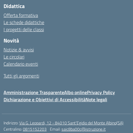
Didattica
Offerta formativa
Le schede didattiche
I progetti delle classi
Novità
Notizie & avvisi
Le circolari
Calendario eventi
Tutti gli argomenti
Amministrazione Trasparente
Albo online
Privacy Policy
Dichiarazione e Obiettivi di Accessibilità
Note legali
Indirizzo:
Via G. Leopardi, 12 - 84010 Sant’Egidio del Monte Albino(SA)
Centralino:
0815152203
Email:
saic8ba00c@istruzione.it