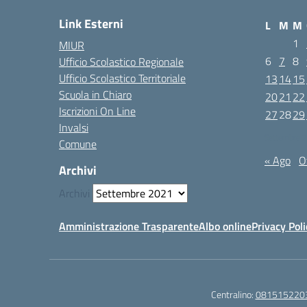
Link Esterni
L
M
M
1
MIUR
6
7
8
Ufficio Scolastico Regionale
Ufficio Scolastico Territoriale
13
14
15
Scuola in Chiaro
20
21
22
Iscrizioni On Line
27
28
29
Invalsi
Settembre 
Comune
« Ago
O
Archivi
Archivi
Amministrazione Trasparente
Albo online
Privacy Poli
Centralino:
081515220