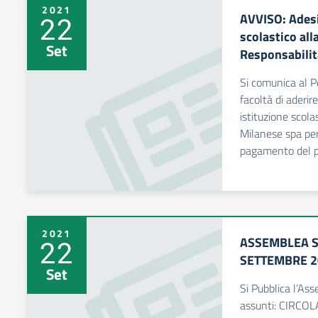
2021
AVVISO: Adesi
22
scolastico all
Set
Responsabilit
Si comunica al P
facoltà di aderir
istituzione scola
Milanese spa per
pagamento del p
2021
ASSEMBLEA S
22
SETTEMBRE 2
Set
Si Pubblica l’As
assunti: CIRCO