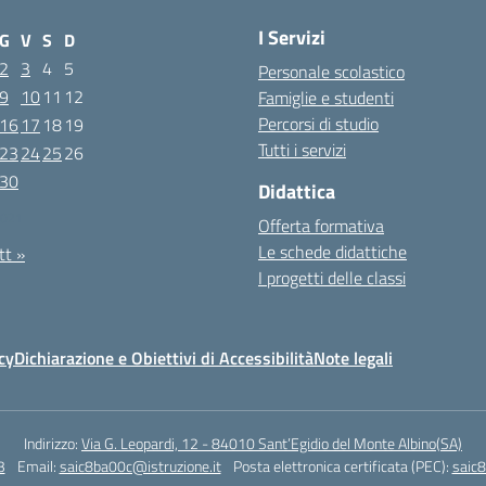
I Servizi
G
V
S
D
2
3
4
5
Personale scolastico
9
10
11
12
Famiglie e studenti
Percorsi di studio
16
17
18
19
Tutti i servizi
23
24
25
26
30
Didattica
2021
Offerta formativa
Le schede didattiche
tt »
I progetti delle classi
cy
Dichiarazione e Obiettivi di Accessibilità
Note legali
Indirizzo:
Via G. Leopardi, 12 - 84010 Sant’Egidio del Monte Albino(SA)
3
Email:
saic8ba00c@istruzione.it
Posta elettronica certificata (PEC):
saic8