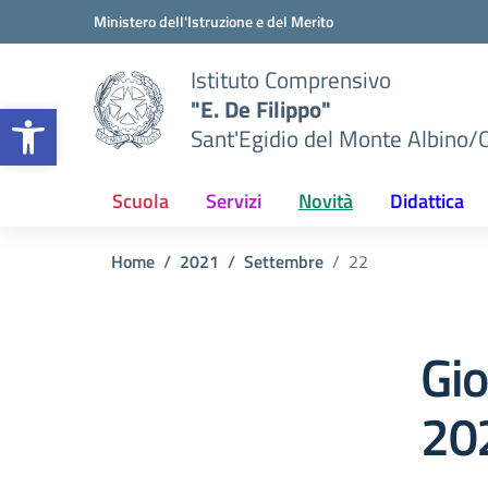
Vai ai contenuti
Vai al menu di navigazione
Vai al footer
Ministero dell'Istruzione e del Merito
Istituto Comprensivo
"E. De Filippo"
Apri la barra degli strumenti
Sant'Egidio del Monte Albino/
Scuola
Servizi
Novità
Didattica
Home
2021
Settembre
22
Gi
20