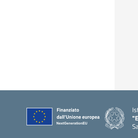
Is
"E
Sa