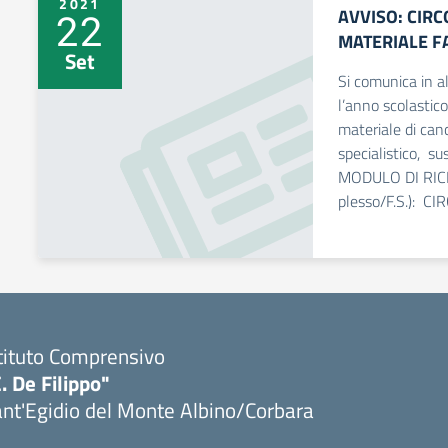
2021
AVVISO: CIR
22
MATERIALE F
Set
Si comunica in a
l’anno scolastic
materiale di canc
specialistico, sus
MODULO DI RICHI
plesso/F.S.): C
tituto Comprensivo
. De Filippo"
nt'Egidio del Monte Albino/Corbara