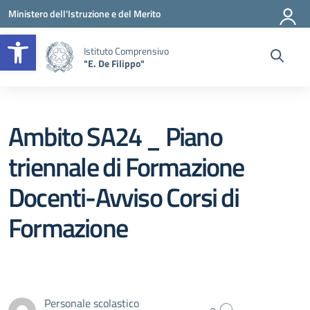
Vai ai contenuti
Vai al menu di navigazione
Vai al footer
Ministero dell'Istruzione e del Merito
Apri la barra degli strumenti
Istituto Comprensivo
"E. De Filippo"
Ambito SA24 _ Piano
triennale di Formazione
Docenti-Avviso Corsi di
Formazione
Personale scolastico