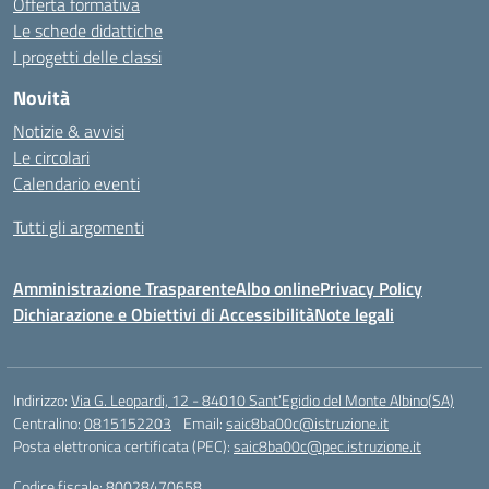
Offerta formativa
Le schede didattiche
I progetti delle classi
Novità
Notizie & avvisi
Le circolari
Calendario eventi
Tutti gli argomenti
Amministrazione Trasparente
Albo online
Privacy Policy
Dichiarazione e Obiettivi di Accessibilità
Note legali
Indirizzo:
Via G. Leopardi, 12 - 84010 Sant’Egidio del Monte Albino(SA)
Centralino:
0815152203
Email:
saic8ba00c@istruzione.it
Posta elettronica certificata (PEC):
saic8ba00c@pec.istruzione.it
Codice fiscale: 80028470658