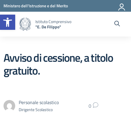
Vai ai contenuti
Vai al menu di navigazione
Vai al footer
Ministero dell'Istruzione e del Merito
Apri la barra degli strumenti
Istituto Comprensivo
"E. De Filippo"
Avviso di cessione, a titolo
gratuito.
Personale scolastico
0
Dirigente Scolastico