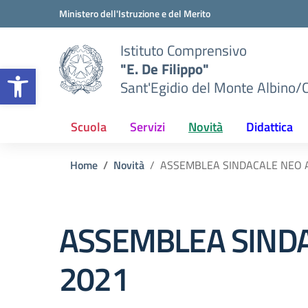
Vai ai contenuti
Vai al menu di navigazione
Vai al footer
Ministero dell'Istruzione e del Merito
Istituto Comprensivo
"E. De Filippo"
Apri la barra degli strumenti
Sant'Egidio del Monte Albino/
Scuola
Servizi
Novità
Didattica
Home
Novità
ASSEMBLEA SINDACALE NEO A
ASSEMBLEA SINDA
2021