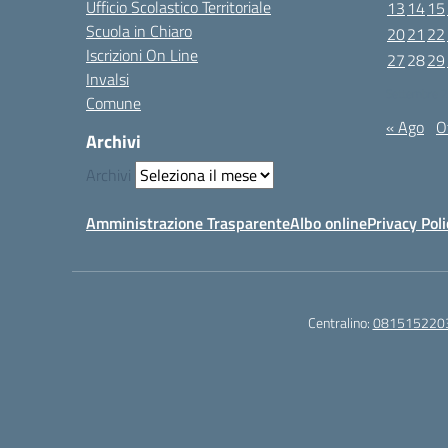
Ufficio Scolastico Territoriale
13
14
15
Scuola in Chiaro
20
21
22
Iscrizioni On Line
27
28
29
Invalsi
Settembre 
Comune
« Ago
O
Archivi
Archivi
Amministrazione Trasparente
Albo online
Privacy Poli
Centralino:
081515220