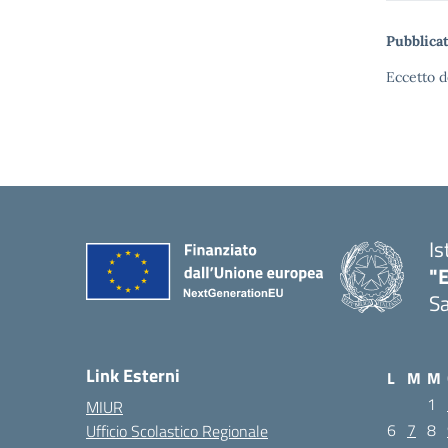
Pubblicat
Eccetto d
Is
"E
Sa
Link Esterni
L
M
M
1
MIUR
6
7
8
Ufficio Scolastico Regionale