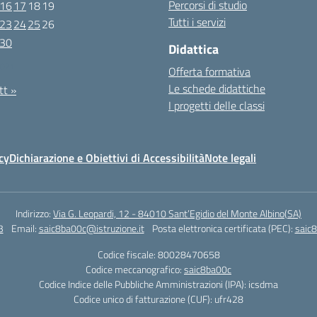
Percorsi di studio
16
17
18
19
Tutti i servizi
23
24
25
26
30
Didattica
2021
Offerta formativa
Le schede didattiche
tt »
I progetti delle classi
cy
Dichiarazione e Obiettivi di Accessibilità
Note legali
Indirizzo:
Via G. Leopardi, 12 - 84010 Sant’Egidio del Monte Albino(SA)
3
Email:
saic8ba00c@istruzione.it
Posta elettronica certificata (PEC):
saic8
Codice fiscale: 80028470658
Codice meccanografico:
saic8ba00c
Codice Indice delle Pubbliche Amministrazioni (IPA): icsdma
Codice unico di fatturazione (CUF): ufr428