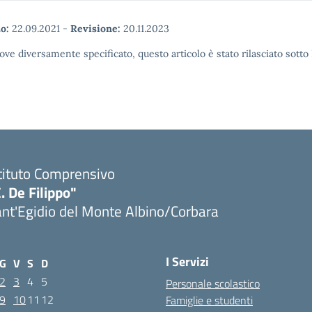
o:
22.09.2021
-
Revisione:
20.11.2023
ove diversamente specificato, questo articolo è stato rilasciato sott
tituto Comprensivo
. De Filippo"
nt'Egidio del Monte Albino/Corbara
I Servizi
G
V
S
D
2
3
4
5
Personale scolastico
9
10
11
12
Famiglie e studenti