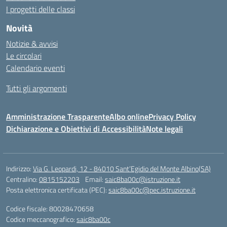
I progetti delle classi
Novità
Notizie & avvisi
Le circolari
Calendario eventi
Tutti gli argomenti
Amministrazione Trasparente
Albo online
Privacy Policy
Dichiarazione e Obiettivi di Accessibilità
Note legali
Indirizzo:
Via G. Leopardi, 12 - 84010 Sant’Egidio del Monte Albino(SA)
Centralino:
0815152203
Email:
saic8ba00c@istruzione.it
Posta elettronica certificata (PEC):
saic8ba00c@pec.istruzione.it
Codice fiscale: 80028470658
Codice meccanografico:
saic8ba00c