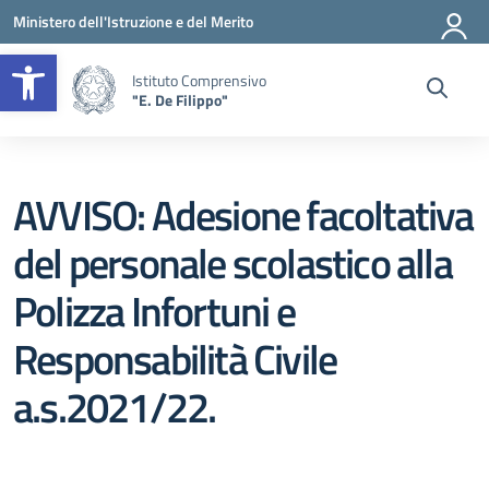
Vai ai contenuti
Vai al menu di navigazione
Vai al footer
Ministero dell'Istruzione e del Merito
Apri la barra degli strumenti
Istituto Comprensivo
"E. De Filippo"
AVVISO: Adesione facoltativa
del personale scolastico alla
Polizza Infortuni e
Responsabilità Civile
a.s.2021/22.