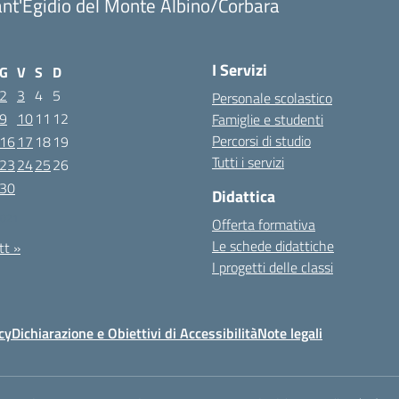
nt'Egidio del Monte Albino/Corbara
I Servizi
G
V
S
D
2
3
4
5
Personale scolastico
9
10
11
12
Famiglie e studenti
Percorsi di studio
16
17
18
19
Tutti i servizi
23
24
25
26
30
Didattica
2021
Offerta formativa
Le schede didattiche
tt »
I progetti delle classi
cy
Dichiarazione e Obiettivi di Accessibilità
Note legali