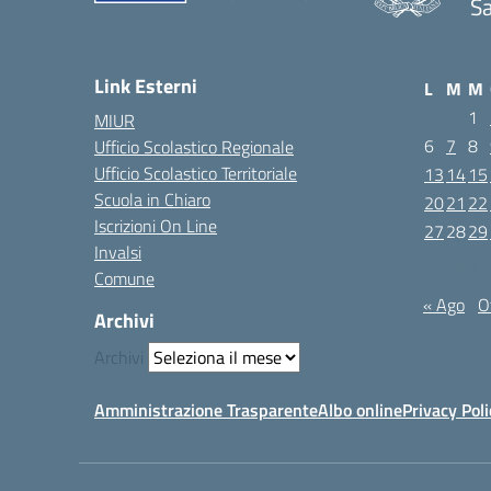
Sa
Link Esterni
L
M
M
1
MIUR
6
7
8
Ufficio Scolastico Regionale
Ufficio Scolastico Territoriale
13
14
15
Scuola in Chiaro
20
21
22
Iscrizioni On Line
27
28
29
Invalsi
Settembre 
Comune
« Ago
O
Archivi
Archivi
Amministrazione Trasparente
Albo online
Privacy Poli