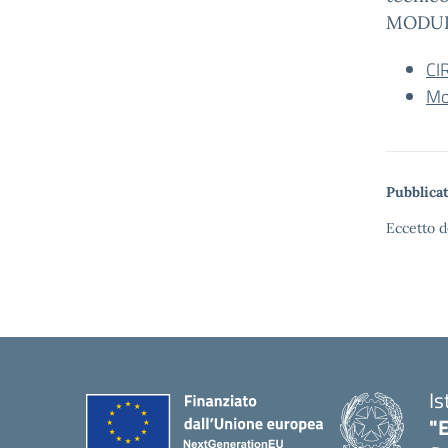
MODULO
CI
Mo
Pubblicat
Eccetto d
Is
"E