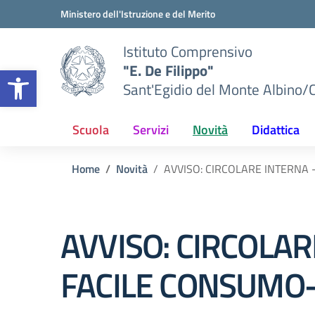
Vai ai contenuti
Vai al menu di navigazione
Vai al footer
Ministero dell'Istruzione e del Merito
Istituto Comprensivo
"E. De Filippo"
Apri la barra degli strumenti
Sant'Egidio del Monte Albino/
Scuola
Servizi
Novità
Didattica
Home
Novità
AVVISO: CIRCOLARE INTERNA
AVVISO: CIRCOLA
FACILE CONSUMO