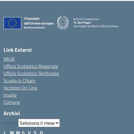
Istituto Comprensivo
"E. De Filippo"
Sant'Egidio del Monte Albino/Corbara
Link Esterni
MIUR
Ufficio Scolastico Regionale
Ufficio Scolastico Territoriale
Scuola in Chiaro
Iscrizioni On Line
Invalsi
Comune
Archivi
Archivi
L
M
M
G
V
S
D