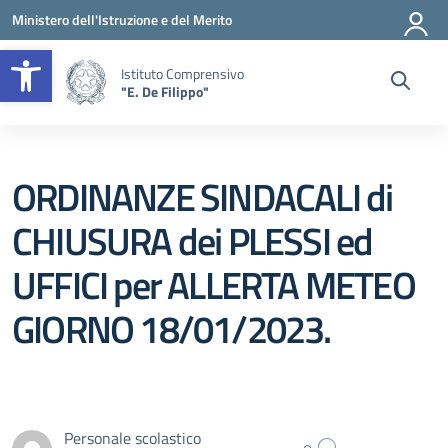
Vai ai contenuti
Vai al menu di navigazione
Vai al footer
Ministero dell'Istruzione e del Merito
Apri la barra degli strumenti
Istituto Comprensivo
"E. De Filippo"
ORDINANZE SINDACALI di
CHIUSURA dei PLESSI ed
UFFICI per ALLERTA METEO
GIORNO 18/01/2023.
Personale scolastico