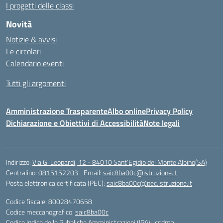
I progetti delle classi
Novità
Notizie & avvisi
Le circolari
Calendario eventi
Tutti gli argomenti
Amministrazione Trasparente
Albo online
Privacy Policy
Dichiarazione e Obiettivi di Accessibilità
Note legali
Indirizzo:
Via G. Leopardi, 12 - 84010 Sant’Egidio del Monte Albino(SA)
Centralino:
0815152203
Email:
saic8ba00c@istruzione.it
Posta elettronica certificata (PEC):
saic8ba00c@pec.istruzione.it
Codice fiscale: 80028470658
Codice meccanografico:
saic8ba00c
Codice Indice delle Pubbliche Amministrazioni (IPA): icsdma