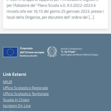
per l’Adozione del “Piano Scuola 4.0. A.S.2022-2023 è
rinviato alle ore 16,15 del giorno 25 gennaio 2023, presso i
locali della Dirigenza, per discutere dell’ ordine del […]
Istituto Comprensivo
"E. De Filippo"
Sant'Egidio del Monte Albino/Corbara
Link Esterni
MIUR
Ufficio Scolastico Regionale
Ufficio Scolastico Territoriale
Scuola in Chiaro
Iscrizioni On Line