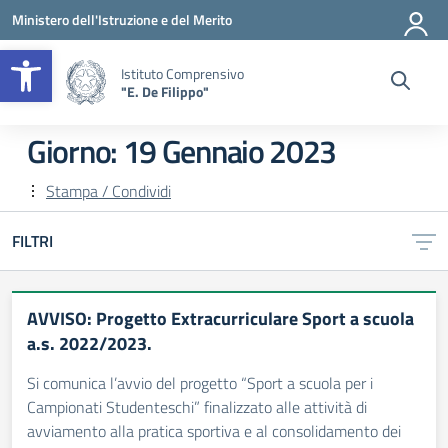
Vai ai contenuti
Vai al menu di navigazione
Vai al footer
Ministero dell'Istruzione e del Merito
Apri la barra degli strumenti
Istituto Comprensivo
"E. De Filippo"
Giorno:
19 Gennaio 2023
Stampa / Condividi
FILTRI
AVVISO: Progetto Extracurriculare Sport a scuola
a.s. 2022/2023.
Si comunica l’avvio del progetto “Sport a scuola per i
Campionati Studenteschi” finalizzato alle attività di
avviamento alla pratica sportiva e al consolidamento dei