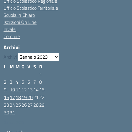
Ufficio Scolastico Regionale
Ufficio Scolastico Territoriale
Scuola in Chiaro
Iscrizioni On Line
Invalsi
Comune
Archivi
Archivi
L
M
M
G
V
S
D
1
2
3
4
5
6
7
8
9
10
11
12
13
14
15
16
17
18
19
20
21
22
23
24
25
26
27
28
29
30
31
Gennaio 2023