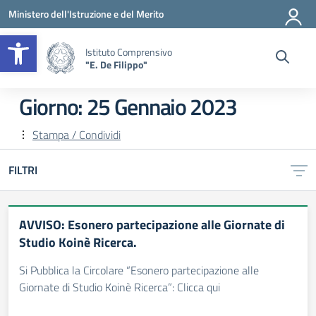
Vai ai contenuti
Vai al menu di navigazione
Vai al footer
Ministero dell'Istruzione e del Merito
Apri la barra degli strumenti
Istituto Comprensivo
"E. De Filippo"
Giorno:
25 Gennaio 2023
Stampa / Condividi
FILTRI
AVVISO: Esonero partecipazione alle Giornate di
Studio Koinè Ricerca.
Si Pubblica la Circolare “Esonero partecipazione alle
Giornate di Studio Koinè Ricerca”: Clicca qui