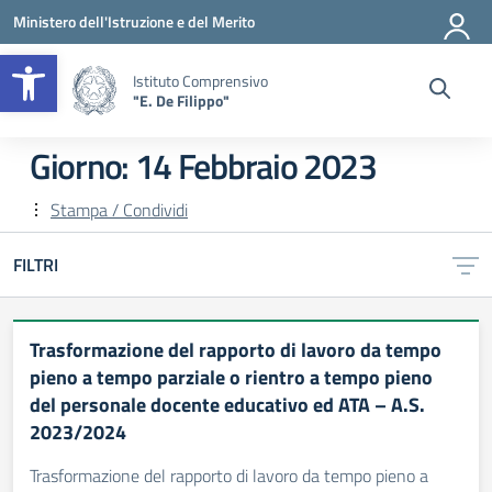
Vai ai contenuti
Vai al menu di navigazione
Vai al footer
Ministero dell'Istruzione e del Merito
Apri la barra degli strumenti
Istituto Comprensivo
"E. De Filippo"
Giorno:
14 Febbraio 2023
Stampa / Condividi
FILTRI
Trasformazione del rapporto di lavoro da tempo
pieno a tempo parziale o rientro a tempo pieno
del personale docente educativo ed ATA – A.S.
2023/2024
Trasformazione del rapporto di lavoro da tempo pieno a