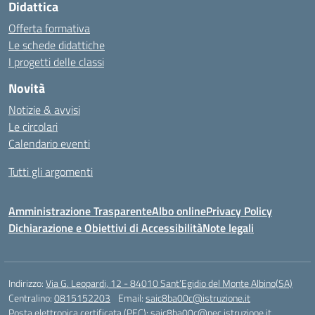
Didattica
Offerta formativa
Le schede didattiche
I progetti delle classi
Novità
Notizie & avvisi
Le circolari
Calendario eventi
Tutti gli argomenti
Amministrazione Trasparente
Albo online
Privacy Policy
Dichiarazione e Obiettivi di Accessibilità
Note legali
Indirizzo:
Via G. Leopardi, 12 - 84010 Sant’Egidio del Monte Albino(SA)
Centralino:
0815152203
Email:
saic8ba00c@istruzione.it
Posta elettronica certificata (PEC):
saic8ba00c@pec.istruzione.it