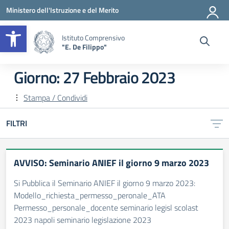
Vai ai contenuti
Vai al menu di navigazione
Vai al footer
Ministero dell'Istruzione e del Merito
Apri la barra degli strumenti
Istituto Comprensivo
"E. De Filippo"
Giorno:
27 Febbraio 2023
Stampa / Condividi
FILTRI
AVVISO: Seminario ANIEF il giorno 9 marzo 2023
Si Pubblica il Seminario ANIEF il giorno 9 marzo 2023:
Modello_richiesta_permesso_peronale_ATA
Permesso_personale_docente seminario legisl scolast
2023 napoli seminario legislazione 2023