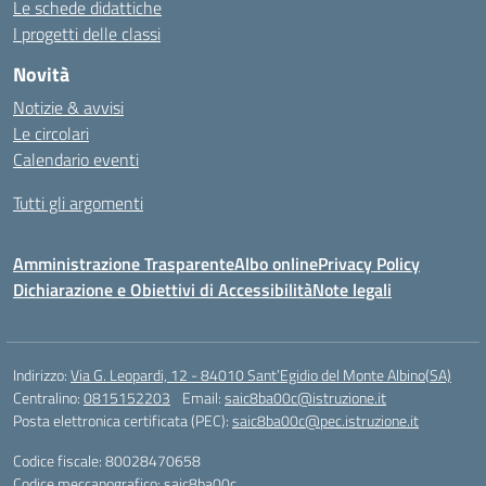
Le schede didattiche
I progetti delle classi
Novità
Notizie & avvisi
Le circolari
Calendario eventi
Tutti gli argomenti
Amministrazione Trasparente
Albo online
Privacy Policy
Dichiarazione e Obiettivi di Accessibilità
Note legali
Indirizzo:
Via G. Leopardi, 12 - 84010 Sant’Egidio del Monte Albino(SA)
Centralino:
0815152203
Email:
saic8ba00c@istruzione.it
Posta elettronica certificata (PEC):
saic8ba00c@pec.istruzione.it
Codice fiscale: 80028470658
Codice meccanografico:
saic8ba00c