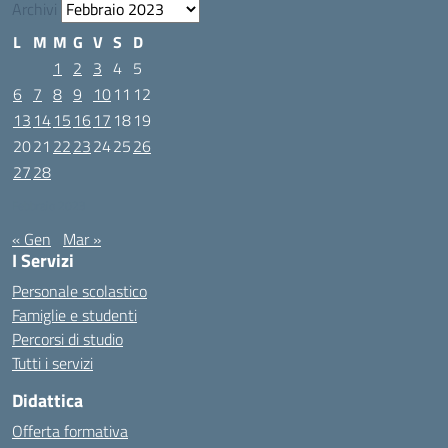
Archivi
L
M
M
G
V
S
D
1
2
3
4
5
6
7
8
9
10
11
12
13
14
15
16
17
18
19
20
21
22
23
24
25
26
27
28
Febbraio 2023
« Gen
Mar »
I Servizi
Personale scolastico
Famiglie e studenti
Percorsi di studio
Tutti i servizi
Didattica
Offerta formativa