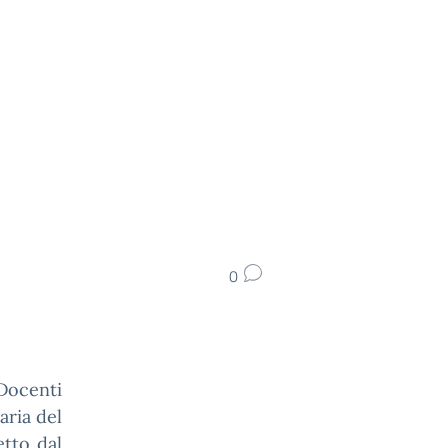
0
 Docenti
aria del
etto dal