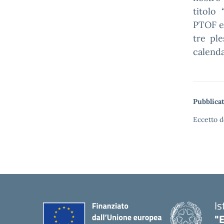
titolo
PTOF e 
tre pl
calend
Pubblicat
Eccetto d
Is
"E