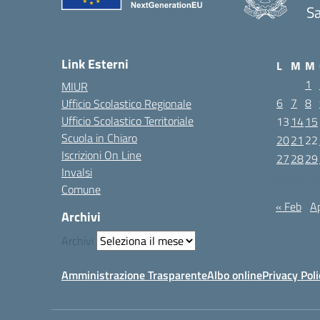
Sa
Link Esterni
L
M
M
1
MIUR
6
7
8
Ufficio Scolastico Regionale
Ufficio Scolastico Territoriale
13
14
15
Scuola in Chiaro
20
21
22
Iscrizioni On Line
27
28
29
Invalsi
Marzo 2023
Comune
« Feb
Ap
Archivi
Archivi
Amministrazione Trasparente
Albo online
Privacy Poli