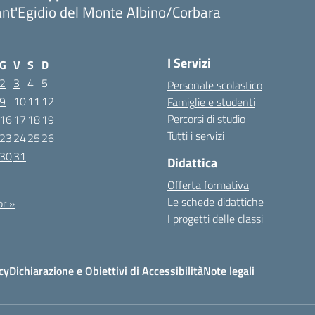
nt'Egidio del Monte Albino/Corbara
I Servizi
G
V
S
D
2
3
4
5
Personale scolastico
9
10
11
12
Famiglie e studenti
Percorsi di studio
16
17
18
19
Tutti i servizi
23
24
25
26
30
31
Didattica
Offerta formativa
Le schede didattiche
r »
I progetti delle classi
cy
Dichiarazione e Obiettivi di Accessibilità
Note legali