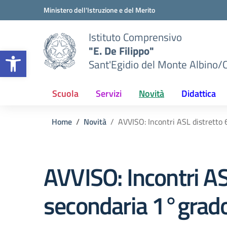
Vai ai contenuti
Vai al menu di navigazione
Vai al footer
Ministero dell'Istruzione e del Merito
Istituto Comprensivo
"E. De Filippo"
Apri la barra degli strumenti
Sant'Egidio del Monte Albino/
Scuola
Servizi
Novità
Didattica
Home
Novità
AVVISO: Incontri ASL distretto 
AVVISO: Incontri ASL
secondaria 1°grad