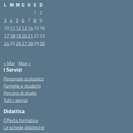
L
M
M
G
V
S
D
1
2
3
4
5
6
7
8
9
10
11
12
13
14
15
16
17
18
19
20
21
22
23
24
25
26
27
28
29
30
Aprile 2023
« Mar
Mag »
I Servizi
Personale scolastico
Famiglie e studenti
Percorsi di studio
Tutti i servizi
Didattica
Offerta formativa
Le schede didattiche