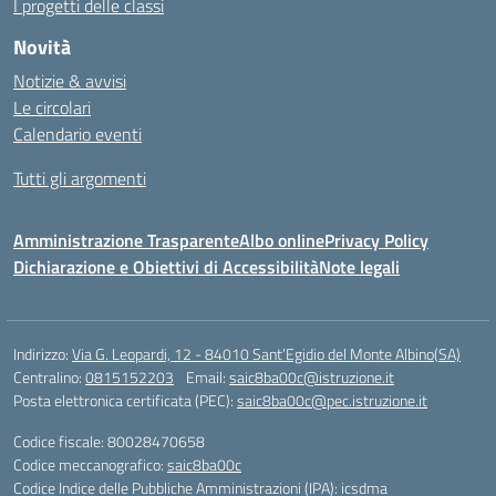
I progetti delle classi
Novità
Notizie & avvisi
Le circolari
Calendario eventi
Tutti gli argomenti
Amministrazione Trasparente
Albo online
Privacy Policy
Dichiarazione e Obiettivi di Accessibilità
Note legali
Indirizzo:
Via G. Leopardi, 12 - 84010 Sant’Egidio del Monte Albino(SA)
Centralino:
0815152203
Email:
saic8ba00c@istruzione.it
Posta elettronica certificata (PEC):
saic8ba00c@pec.istruzione.it
Codice fiscale: 80028470658
Codice meccanografico:
saic8ba00c
Codice Indice delle Pubbliche Amministrazioni (IPA): icsdma