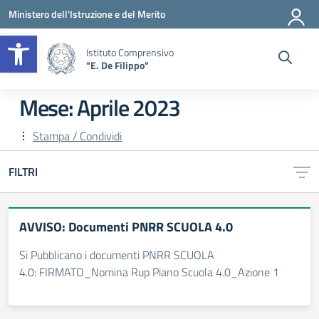
Vai ai contenuti
Vai al menu di navigazione
Vai al footer
Ministero dell'Istruzione e del Merito
Apri la barra degli strumenti
Istituto Comprensivo
"E. De Filippo"
Mese:
Aprile 2023
Stampa / Condividi
FILTRI
AVVISO: Documenti PNRR SCUOLA 4.0
Si Pubblicano i documenti PNRR SCUOLA
4.0: FIRMATO_Nomina Rup Piano Scuola 4.0_Azione 1