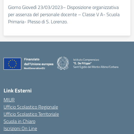
Giorno Giovedì 23/03/2023– Disposizione organizzativa
per assenza del personale docente – Classe V A- Scuola
Primaria- Plesso di S. Lorenzo.
Istituto Comprensivo
"E. De Filippo"
Sant'Egidio del Monte Albino/Corbara
Link Esterni
MIUR
Ufficio Scolastico Regionale
Ufficio Scolastico Territoriale
Scuola in Chiaro
Iscrizioni On Line