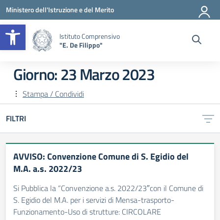
Vai ai contenuti
Vai al menu di navigazione
Vai al footer
Ministero dell'Istruzione e del Merito
Apri la barra degli strumenti
Istituto Comprensivo
"E. De Filippo"
Giorno:
23 Marzo 2023
Stampa / Condividi
FILTRI
AVVISO: Convenzione Comune di S. Egidio del
M.A. a.s. 2022/23
Si Pubblica la “Convenzione a.s. 2022/23″con il Comune di
S. Egidio del M.A. per i servizi di Mensa-trasporto-
Funzionamento-Uso di strutture: CIRCOLARE