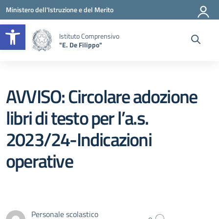
Vai ai contenuti
Vai al menu di navigazione
Vai al footer
Ministero dell'Istruzione e del Merito
Apri la barra degli strumenti
Istituto Comprensivo
"E. De Filippo"
AVVISO: Circolare adozione
libri di testo per l’a.s.
2023/24-Indicazioni
operative
Personale scolastico