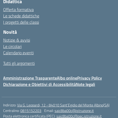
Didattica
Offerta formativa
Le schede didattiche
I progetti delle classi
Novità
Notizie & avvisi
Le circolari
Calendario eventi
Tutti gli argomenti
Amministrazione Trasparente
Albo online
Privacy Policy
Dichiarazione e Obiettivi di Accessibilità
Note legali
Indirizzo:
Via G. Leopardi, 12 - 84010 Sant’Egidio del Monte Albino(SA)
Centralino:
0815152203
Email:
saic8ba00c@istruzione.it
Posta elettronica certificata (PEC):
saic8ba00c@pec.istruzione.it