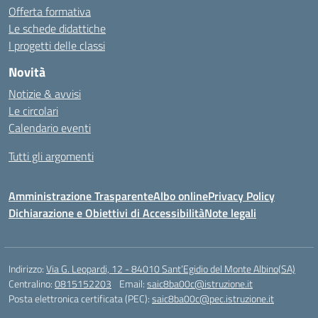
Offerta formativa
Le schede didattiche
I progetti delle classi
Novità
Notizie & avvisi
Le circolari
Calendario eventi
Tutti gli argomenti
Amministrazione Trasparente
Albo online
Privacy Policy
Dichiarazione e Obiettivi di Accessibilità
Note legali
Indirizzo:
Via G. Leopardi, 12 - 84010 Sant’Egidio del Monte Albino(SA)
Centralino:
0815152203
Email:
saic8ba00c@istruzione.it
Posta elettronica certificata (PEC):
saic8ba00c@pec.istruzione.it