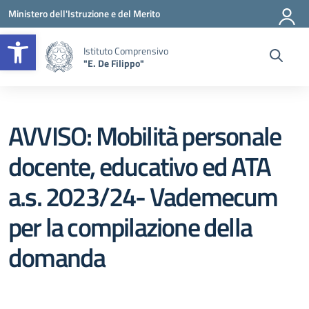
Vai ai contenuti
Vai al menu di navigazione
Vai al footer
Ministero dell'Istruzione e del Merito
Apri la barra degli strumenti
Istituto Comprensivo
"E. De Filippo"
AVVISO: Mobilità personale
docente, educativo ed ATA
a.s. 2023/24- Vademecum
per la compilazione della
domanda