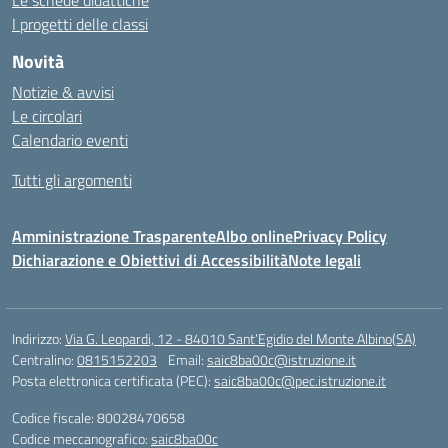
I progetti delle classi
Novità
Notizie & avvisi
Le circolari
Calendario eventi
Tutti gli argomenti
Amministrazione Trasparente
Albo online
Privacy Policy
Dichiarazione e Obiettivi di Accessibilità
Note legali
Indirizzo:
Via G. Leopardi, 12 - 84010 Sant’Egidio del Monte Albino(SA)
Centralino:
0815152203
Email:
saic8ba00c@istruzione.it
Posta elettronica certificata (PEC):
saic8ba00c@pec.istruzione.it
Codice fiscale: 80028470658
Codice meccanografico:
saic8ba00c