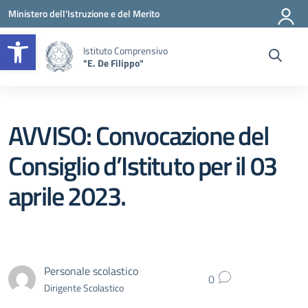
Vai ai contenuti
Vai al menu di navigazione
Vai al footer
Ministero dell'Istruzione e del Merito
Apri la barra degli strumenti
Istituto Comprensivo
"E. De Filippo"
AVVISO: Convocazione del
Consiglio d’Istituto per il 03
aprile 2023.
Personale scolastico
0
Dirigente Scolastico