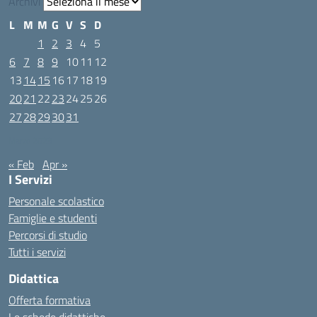
Archivi
L
M
M
G
V
S
D
1
2
3
4
5
6
7
8
9
10
11
12
13
14
15
16
17
18
19
20
21
22
23
24
25
26
27
28
29
30
31
Marzo 2023
« Feb
Apr »
I Servizi
Personale scolastico
Famiglie e studenti
Percorsi di studio
Tutti i servizi
Didattica
Offerta formativa
Le schede didattiche