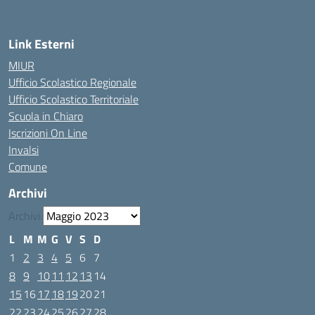
Link Esterni
MIUR
Ufficio Scolastico Regionale
Ufficio Scolastico Territoriale
Scuola in Chiaro
Iscrizioni On Line
Invalsi
Comune
Archivi
Archivi
L
M
M
G
V
S
D
1
2
3
4
5
6
7
8
9
10
11
12
13
14
15
16
17
18
19
20
21
22
23
24
25
26
27
28