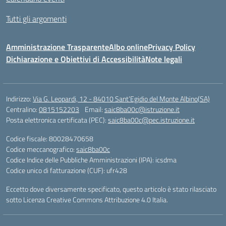
Tutti gli argomenti
Amministrazione Trasparente
Albo online
Privacy Policy
Dichiarazione e Obiettivi di Accessibilità
Note legali
Indirizzo:
Via G. Leopardi, 12 - 84010 Sant’Egidio del Monte Albino(SA)
Centralino:
0815152203
Email:
saic8ba00c@istruzione.it
Posta elettronica certificata (PEC):
saic8ba00c@pec.istruzione.it
Codice fiscale: 80028470658
Codice meccanografico:
saic8ba00c
Codice Indice delle Pubbliche Amministrazioni (IPA): icsdma
Codice unico di fatturazione (CUF): ufr428
Eccetto dove diversamente specificato, questo articolo è stato rilasciato
sotto Licenza Creative Commons Attribuzione 4.0 Italia.