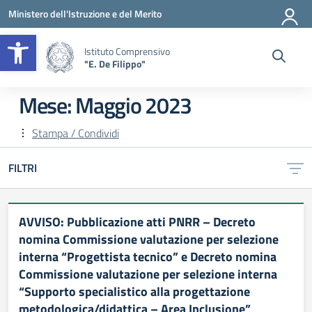
Vai ai contenuti
Vai al menu di navigazione
Vai al footer
Ministero dell'Istruzione e del Merito
Apri la barra degli strumenti
Istituto Comprensivo
"E. De Filippo"
Mese:
Maggio 2023
Stampa / Condividi
FILTRI
AVVISO: Pubblicazione atti PNRR – Decreto
nomina Commissione valutazione per selezione
interna “Progettista tecnico” e Decreto nomina
Commissione valutazione per selezione interna
“Supporto specialistico alla progettazione
metodologica/didattica – Area Inclusione”