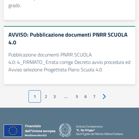
grado.
AVVISO: Pubblicazione documenti PNRR SCUOLA
4.0
Pubblicazione documenti PNRR SCUOLA
4.0: 4_FIRMATO_Errata corrige Decreto avvio procedura ed
Avviso selezione Progettista Piano Scuola 4.0
1
2
3
…
5
6
7
Pagina successiva
Istituto Comprensivo
"E. De Filippo"
Sant'Egidio del Monte Albino/Corbara