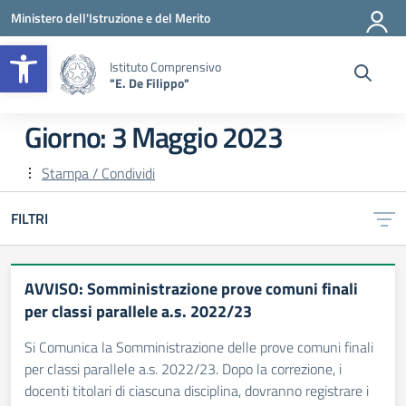
Vai ai contenuti
Vai al menu di navigazione
Vai al footer
Ministero dell'Istruzione e del Merito
Apri la barra degli strumenti
Istituto Comprensivo
"E. De Filippo"
Giorno:
3 Maggio 2023
Stampa / Condividi
FILTRI
AVVISO: Somministrazione prove comuni finali
per classi parallele a.s. 2022/23
Si Comunica la Somministrazione delle prove comuni finali
per classi parallele a.s. 2022/23. Dopo la correzione, i
docenti titolari di ciascuna disciplina, dovranno registrare i