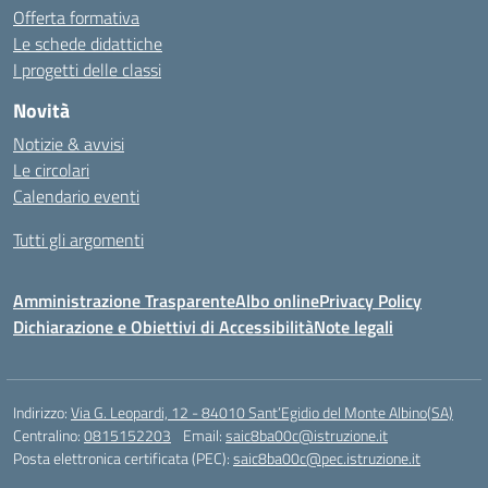
Offerta formativa
Le schede didattiche
I progetti delle classi
Novità
Notizie & avvisi
Le circolari
Calendario eventi
Tutti gli argomenti
Amministrazione Trasparente
Albo online
Privacy Policy
Dichiarazione e Obiettivi di Accessibilità
Note legali
Indirizzo:
Via G. Leopardi, 12 - 84010 Sant’Egidio del Monte Albino(SA)
Centralino:
0815152203
Email:
saic8ba00c@istruzione.it
Posta elettronica certificata (PEC):
saic8ba00c@pec.istruzione.it