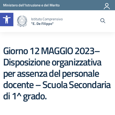
Vai ai contenuti
Vai al menu di navigazione
Vai al footer
Ministero dell'Istruzione e del Merito
Apri la barra degli strumenti
Istituto Comprensivo
"E. De Filippo"
Giorno 12 MAGGIO 2023–
Disposizione organizzativa
per assenza del personale
docente – Scuola Secondaria
di 1^ grado.