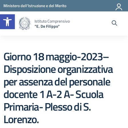
Vai ai contenuti
Vai al menu di navigazione
Vai al footer
Ministero dell'Istruzione e del Merito
Apri la barra degli strumenti
Istituto Comprensivo
"E. De Filippo"
Giorno 18 maggio-2023–
Disposizione organizzativa
per assenza del personale
docente 1 A-2 A- Scuola
Primaria- Plesso di S.
Lorenzo.