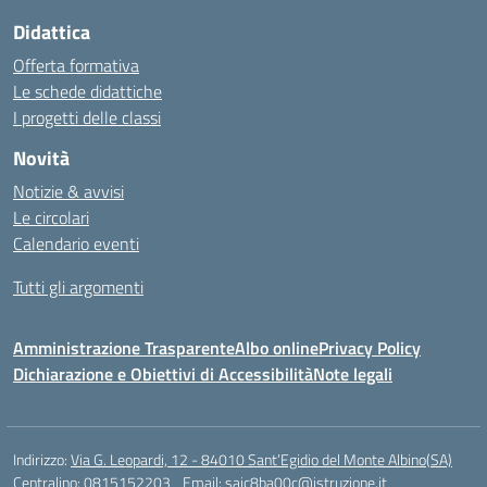
Didattica
Offerta formativa
Le schede didattiche
I progetti delle classi
Novità
Notizie & avvisi
Le circolari
Calendario eventi
Tutti gli argomenti
Amministrazione Trasparente
Albo online
Privacy Policy
Dichiarazione e Obiettivi di Accessibilità
Note legali
Indirizzo:
Via G. Leopardi, 12 - 84010 Sant’Egidio del Monte Albino(SA)
Centralino:
0815152203
Email:
saic8ba00c@istruzione.it