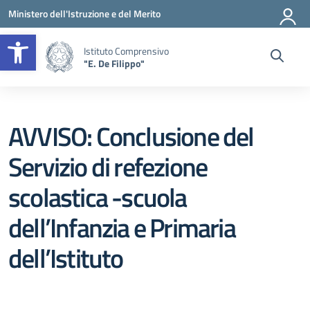
Vai ai contenuti
Vai al menu di navigazione
Vai al footer
Ministero dell'Istruzione e del Merito
Apri la barra degli strumenti
Istituto Comprensivo
"E. De Filippo"
AVVISO: Conclusione del
Servizio di refezione
scolastica -scuola
dell’Infanzia e Primaria
dell’Istituto