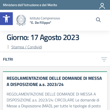
Vai ai contenuti
Vai al menu di navigazione
Vai al footer
Ministero dell'Istruzione e del Merito
Apri la barra degli strumenti
Istituto Comprensivo
"E. De Filippo"
Giorno:
17 Agosto 2023
Stampa / Condividi
FILTRI
REGOLAMENTAZIONE DELLE DOMANDE DI MESSA
A DISPOSIZIONE a.s. 2023/24
REGOLAMENTAZIONE DELLE DOMANDE DI MESSA A
DISPOSIZIONE a.s. 2023/24: CIRCOLARE Le domande di
Messe a Disposizione (MAD), per tutte le tipologie di posto