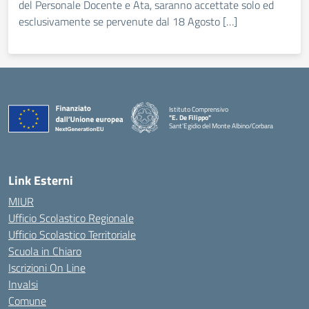
del Personale Docente e Ata, saranno accettate solo ed
esclusivamente se pervenute dal 18 Agosto […]
Istituto Comprensivo
"E. De Filippo"
Sant'Egidio del Monte Albino/Corbara
Link Esterni
MIUR
Ufficio Scolastico Regionale
Ufficio Scolastico Territoriale
Scuola in Chiaro
Iscrizioni On Line
Invalsi
Comune