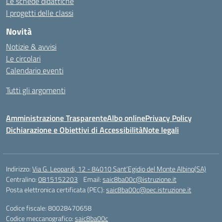
Le schede didattiche
I progetti delle classi
Novità
Notizie & avvisi
Le circolari
Calendario eventi
Tutti gli argomenti
Amministrazione Trasparente
Albo online
Privacy Policy
Dichiarazione e Obiettivi di Accessibilità
Note legali
Indirizzo:
Via G. Leopardi, 12 - 84010 Sant’Egidio del Monte Albino(SA)
Centralino:
0815152203
Email:
saic8ba00c@istruzione.it
Posta elettronica certificata (PEC):
saic8ba00c@pec.istruzione.it
Codice fiscale: 80028470658
Codice meccanografico:
saic8ba00c