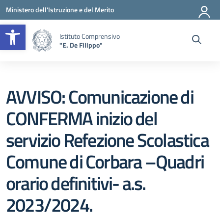
Vai ai contenuti
Vai al menu di navigazione
Vai al footer
Ministero dell'Istruzione e del Merito
Apri la barra degli strumenti
Istituto Comprensivo
"E. De Filippo"
AVVISO: Comunicazione di
CONFERMA inizio del
servizio Refezione Scolastica
Comune di Corbara –Quadri
orario definitivi- a.s.
2023/2024.