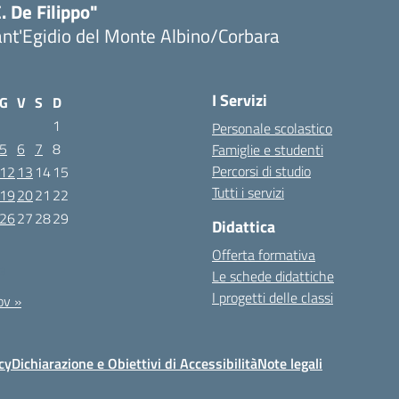
. De Filippo"
nt'Egidio del Monte Albino/Corbara
I Servizi
G
V
S
D
1
Personale scolastico
5
6
7
8
Famiglie e studenti
Percorsi di studio
12
13
14
15
Tutti i servizi
19
20
21
22
26
27
28
29
Didattica
Offerta formativa
23
Le schede didattiche
I progetti delle classi
ov »
cy
Dichiarazione e Obiettivi di Accessibilità
Note legali