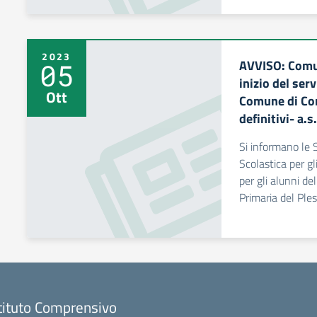
2023
AVVISO: Comu
05
inizio del ser
Ott
Comune di Cor
definitivi- a.
Si informano le S
Scolastica per gl
per gli alunni de
Primaria del Ples
tituto Comprensivo