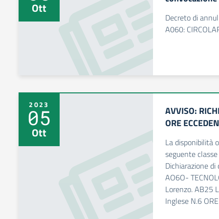
Ott
Decreto di annu
A060: CIRCOLA
2023
AVVISO: RICH
05
ORE ECCEDEN
Ott
La disponibilità o
seguente class
Dichiarazione di 
AO6O- TECNOLO
Lorenzo. AB25 Li
Inglese N.6 ORE