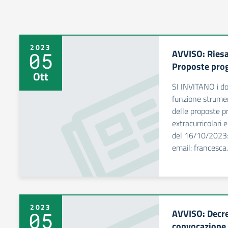
2023
AVVISO: Ries
05
Proposte prog
Ott
SI INVITANO i do
funzione strumen
delle proposte pr
extracurricolari 
del 16/10/2023:
email: francesca
2023
AVVISO: Decre
05
convocazione