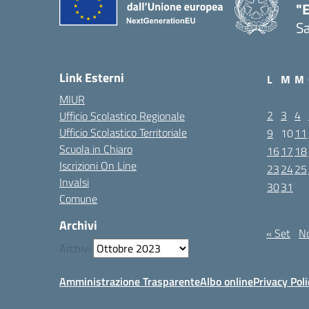
"E
Sa
Link Esterni
L
M
M
MIUR
2
3
4
Ufficio Scolastico Regionale
Ufficio Scolastico Territoriale
9
10
11
Scuola in Chiaro
16
17
18
Iscrizioni On Line
23
24
25
Invalsi
30
31
Comune
Ottobre 20
Archivi
« Set
N
Archivi
Amministrazione Trasparente
Albo online
Privacy Poli