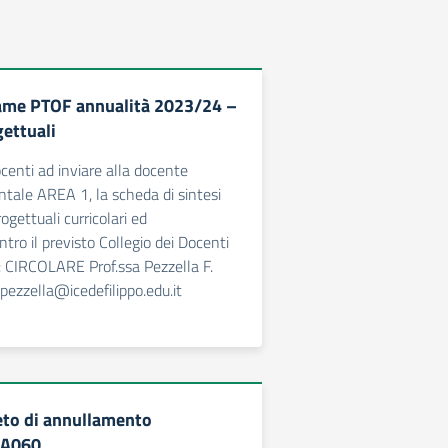
ame PTOF annualità 2023/24 –
ettuali
centi ad inviare alla docente
tale AREA 1, la scheda di sintesi
ogettuali curricolari ed
entro il previsto Collegio dei Docenti
 CIRCOLARE Prof.ssa Pezzella F.
.pezzella@icedefilippo.edu.it
to di annullamento
 A060