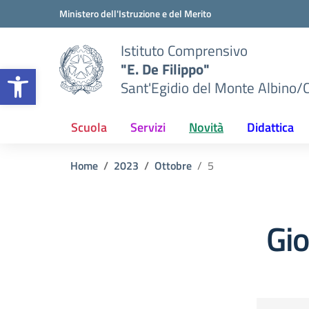
Vai ai contenuti
Vai al menu di navigazione
Vai al footer
Ministero dell'Istruzione e del Merito
Istituto Comprensivo
"E. De Filippo"
Apri la barra degli strumenti
Sant'Egidio del Monte Albino/
Scuola
Servizi
Novità
Didattica
Home
2023
Ottobre
5
Gi