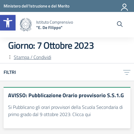
Vai ai contenuti
Vai al menu di navigazione
Vai al footer
Ministero dell'Istruzione e del Merito
Apri la barra degli strumenti
Istituto Comprensivo
"E. De Filippo"
Giorno:
7 Ottobre 2023
Stampa / Condividi
FILTRI
AVISSO: Pubblicazione Orario provvisorio S.S.1.G
Si Pubblicano gli orari provvisori della Scuola Secondaria di
primo grado dal 9 ottobre 2023: Clicca qui