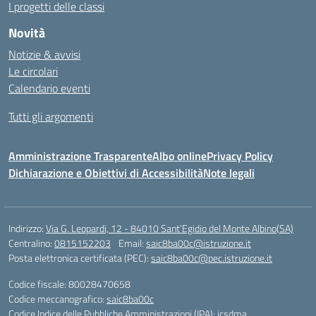
I progetti delle classi
Novità
Notizie & avvisi
Le circolari
Calendario eventi
Tutti gli argomenti
Amministrazione Trasparente
Albo online
Privacy Policy
Dichiarazione e Obiettivi di Accessibilità
Note legali
Indirizzo:
Via G. Leopardi, 12 - 84010 Sant’Egidio del Monte Albino(SA)
Centralino:
0815152203
Email:
saic8ba00c@istruzione.it
Posta elettronica certificata (PEC):
saic8ba00c@pec.istruzione.it
Codice fiscale: 80028470658
Codice meccanografico:
saic8ba00c
Codice Indice delle Pubbliche Amministrazioni (IPA): icsdma