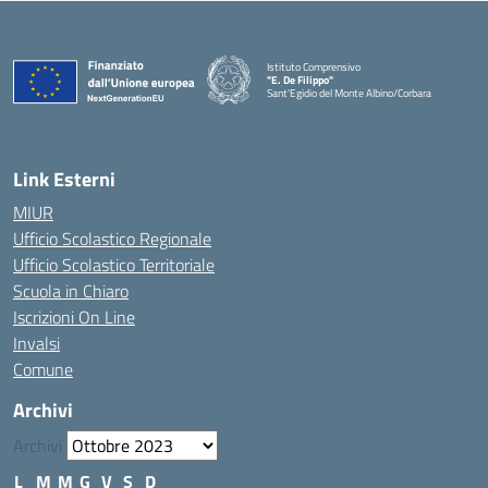
Istituto Comprensivo
"E. De Filippo"
Sant'Egidio del Monte Albino/Corbara
Link Esterni
MIUR
Ufficio Scolastico Regionale
Ufficio Scolastico Territoriale
Scuola in Chiaro
Iscrizioni On Line
Invalsi
Comune
Archivi
Archivi
L
M
M
G
V
S
D