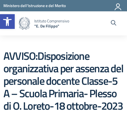
Vai ai contenuti
Vai al menu di navigazione
Vai al footer
Ministero dell'Istruzione e del Merito
Apri la barra degli strumenti
Istituto Comprensivo
"E. De Filippo"
AVVISO:Disposizione
organizzativa per assenza del
personale docente Classe-5
A – Scuola Primaria- Plesso
di O. Loreto-18 ottobre-2023