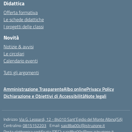
Didattica
Offerta formativa
Le schede didattiche
I progetti delle classi
Novità
Notizie & avvisi
Le circolari
Calendario eventi
Tutti gli argomenti
Amministrazione Trasparente
Albo online
Privacy Policy
Dichiarazione e Obiettivi di Accessibilità
Note legali
Indirizzo:
Via G. Leopardi, 12 - 84010 Sant’Egidio del Monte Albino(SA)
Centralino:
0815152203
Email:
saic8ba00c@istruzione.it
Posta elettronica certificata (PEC):
saic8ba00c@pec.istruzione.it