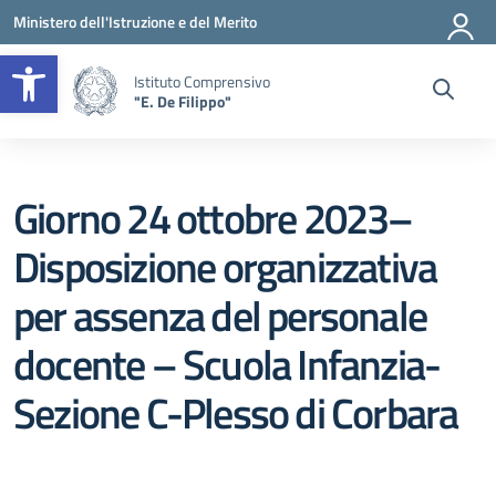
Vai ai contenuti
Vai al menu di navigazione
Vai al footer
Ministero dell'Istruzione e del Merito
Apri la barra degli strumenti
Istituto Comprensivo
"E. De Filippo"
Giorno 24 ottobre 2023–
Disposizione organizzativa
per assenza del personale
docente – Scuola Infanzia-
Sezione C-Plesso di Corbara