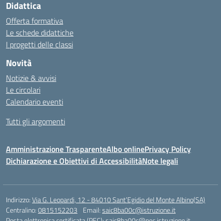
Didattica
Offerta formativa
Le schede didattiche
I progetti delle classi
Novità
Notizie & avvisi
Le circolari
Calendario eventi
Tutti gli argomenti
Amministrazione Trasparente
Albo online
Privacy Policy
Dichiarazione e Obiettivi di Accessibilità
Note legali
Indirizzo:
Via G. Leopardi, 12 - 84010 Sant’Egidio del Monte Albino(SA)
Centralino:
0815152203
Email:
saic8ba00c@istruzione.it
Posta elettronica certificata (PEC):
saic8ba00c@pec.istruzione.it