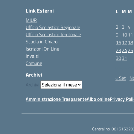
Link Esterni
L
M
M
MIUR
2
3
4
Ufficio Scolastico Regionale
Ufficio Scolastico Territoriale
9
10
11
Scuola in Chiaro
16
17
18
Iscrizioni On Line
23
24
25
Invalsi
30
31
Comune
Ottobre 20
Archivi
« Set
N
Archivi
Amministrazione Trasparente
Albo online
Privacy Poli
Centralino:
081515220