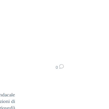
0
ndacale
zioni di
iovedì)