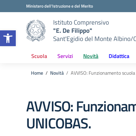
Vai ai contenuti
Vai al menu di navigazione
Vai al footer
Ministero dell'Istruzione e del Merito
Istituto Comprensivo
"E. De Filippo"
Apri la barra degli strumenti
Sant'Egidio del Monte Albino/
Scuola
Servizi
Novità
Didattica
Home
Novità
AVVISO: Funzionamento scuola 
AVVISO: Funzioname
UNICOBAS.