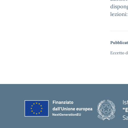
dispo
lezioni
Pubblicat
Eccetto d
Is
"E
Sa