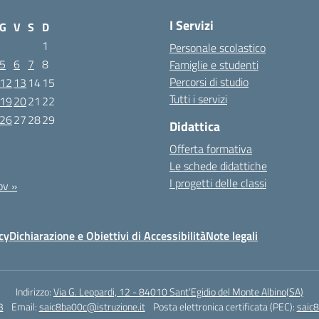
I Servizi
G
V
S
D
1
Personale scolastico
5
6
7
8
Famiglie e studenti
Percorsi di studio
12
13
14
15
Tutti i servizi
19
20
21
22
26
27
28
29
Didattica
Offerta formativa
23
Le schede didattiche
I progetti delle classi
ov »
cy
Dichiarazione e Obiettivi di Accessibilità
Note legali
Indirizzo:
Via G. Leopardi, 12 - 84010 Sant’Egidio del Monte Albino(SA)
3
Email:
saic8ba00c@istruzione.it
Posta elettronica certificata (PEC):
saic8