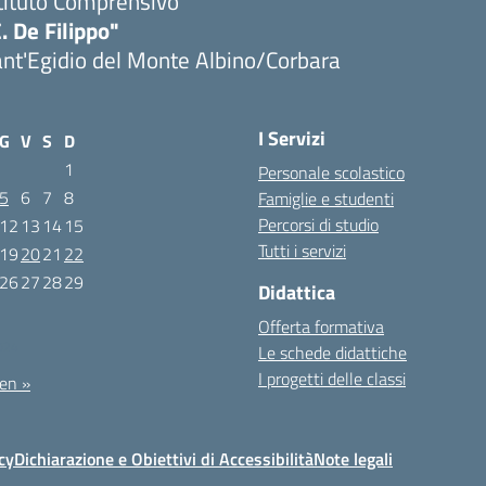
tituto Comprensivo
. De Filippo"
nt'Egidio del Monte Albino/Corbara
I Servizi
G
V
S
D
1
Personale scolastico
5
6
7
8
Famiglie e studenti
Percorsi di studio
12
13
14
15
Tutti i servizi
19
20
21
22
26
27
28
29
Didattica
Offerta formativa
024
Le schede didattiche
I progetti delle classi
en »
cy
Dichiarazione e Obiettivi di Accessibilità
Note legali