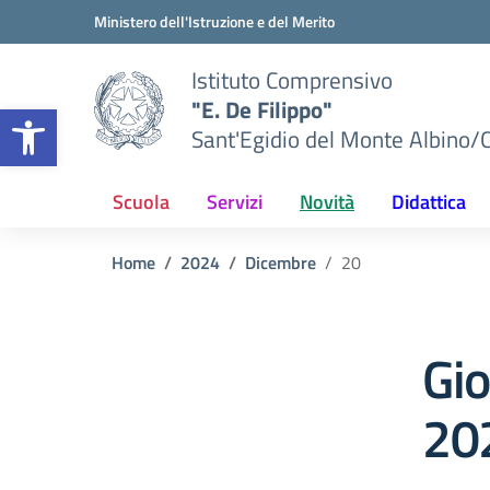
Vai ai contenuti
Vai al menu di navigazione
Vai al footer
Ministero dell'Istruzione e del Merito
Istituto Comprensivo
"E. De Filippo"
Apri la barra degli strumenti
Sant'Egidio del Monte Albino/
Scuola
Servizi
Novità
Didattica
Home
2024
Dicembre
20
Gi
20