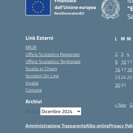
Is
"E
Sa
Link Esterni
L
M
M
MIUR
2
3
4
Ufficio Scolastico Regionale
Ufficio Scolastico Territoriale
9
10
11
Scuola in Chiaro
16
17
18
Iscrizioni On Line
23
24
25
Invalsi
30
31
Comune
Dicembre 2
Archivi
« Nov
G
Archivi
Amministrazione Trasparente
Albo online
Privacy Poli