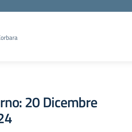
Corbara
orno:
20 Dicembre
24