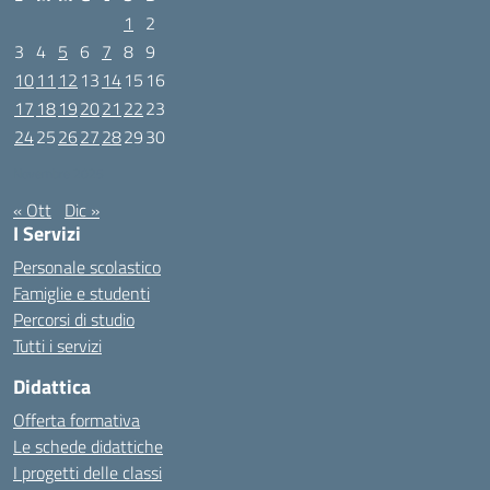
1
2
3
4
5
6
7
8
9
10
11
12
13
14
15
16
17
18
19
20
21
22
23
24
25
26
27
28
29
30
Novembre 2025
« Ott
Dic »
I Servizi
Personale scolastico
Famiglie e studenti
Percorsi di studio
Tutti i servizi
Didattica
Offerta formativa
Le schede didattiche
I progetti delle classi