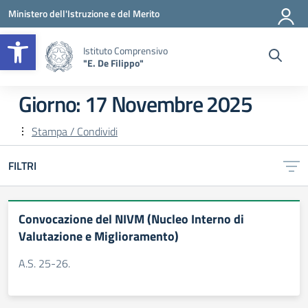
Vai ai contenuti
Vai al menu di navigazione
Vai al footer
Ministero dell'Istruzione e del Merito
Apri la barra degli strumenti
Istituto Comprensivo
"E. De Filippo"
Giorno:
17 Novembre 2025
Stampa / Condividi
FILTRI
Convocazione del NIVM (Nucleo Interno di
Valutazione e Miglioramento)
A.S. 25-26.