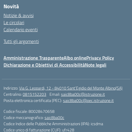
Novità
Notizie & avvisi
Le circolari
Calendario eventi
Tutti gli argomenti
Amministrazione Trasparente
Albo online
Privacy Policy
Dichiarazione e Obiettivi di Accessibilità
Note legali
Indirizzo:
Via G. Leopardi, 12 - 84010 Sant’Egidio del Monte Albino(SA)
Centralino:
0815152203
Email:
saic8ba00c@istruzione.it
Posta elettronica certificata (PEC):
saic8ba00c@pec.istruzione.it
Codice fiscale: 80028470658
Codice meccanografico:
saic8ba00c
Codice Indice delle Pubbliche Amministrazioni (IPA): icsdma
Codice unico di fatturazione (CUF): ufr428