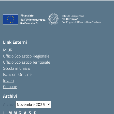
Istituto Comprensivo
"E. De Filippo"
Sant'Egidio del Monte Albino/Corbara
Link Esterni
MIUR
Ufficio Scolastico Regionale
Ufficio Scolastico Territoriale
Scuola in Chiaro
Iscrizioni On Line
Invalsi
Comune
Archivi
Archivi
L
M
M
G
V
S
D