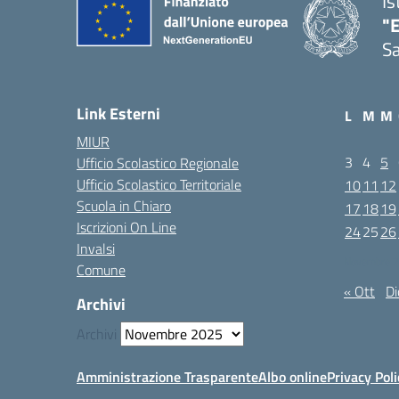
Is
"E
Sa
Link Esterni
L
M
M
MIUR
3
4
5
Ufficio Scolastico Regionale
Ufficio Scolastico Territoriale
10
11
12
Scuola in Chiaro
17
18
19
Iscrizioni On Line
24
25
26
Invalsi
Novembre 
Comune
« Ott
Di
Archivi
Archivi
Amministrazione Trasparente
Albo online
Privacy Poli