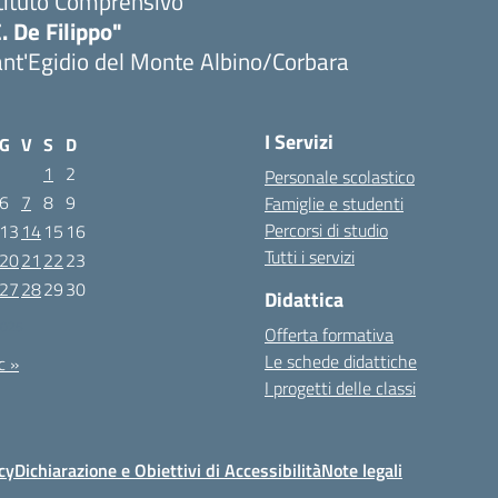
tituto Comprensivo
. De Filippo"
nt'Egidio del Monte Albino/Corbara
I Servizi
G
V
S
D
1
2
Personale scolastico
6
7
8
9
Famiglie e studenti
Percorsi di studio
13
14
15
16
Tutti i servizi
20
21
22
23
27
28
29
30
Didattica
2025
Offerta formativa
Le schede didattiche
c »
I progetti delle classi
cy
Dichiarazione e Obiettivi di Accessibilità
Note legali