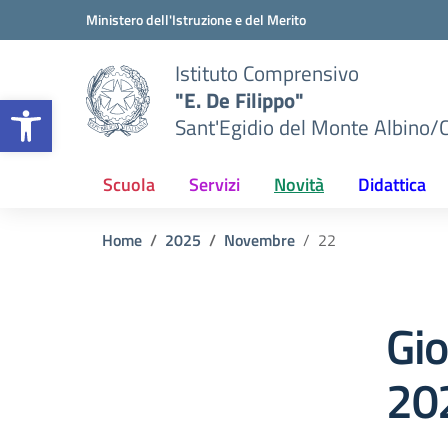
Vai ai contenuti
Vai al menu di navigazione
Vai al footer
Ministero dell'Istruzione e del Merito
Istituto Comprensivo
"E. De Filippo"
Apri la barra degli strumenti
Sant'Egidio del Monte Albino/
Scuola
Servizi
Novità
Didattica
Home
2025
Novembre
22
Gi
20