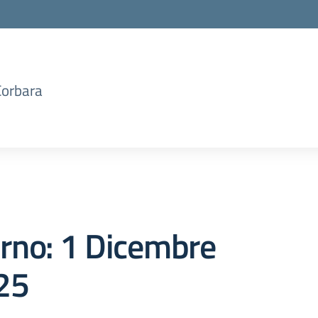
Corbara
orno:
1 Dicembre
25