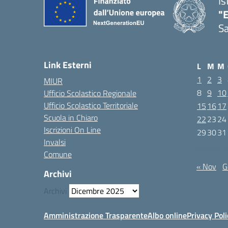
Is
"E
Sa
Link Esterni
L
M
M
1
2
3
MIUR
8
9
10
Ufficio Scolastico Regionale
Ufficio Scolastico Territoriale
15
16
17
Scuola in Chiaro
22
23
24
Iscrizioni On Line
29
30
31
Invalsi
Dicembre 2
Comune
« Nov
G
Archivi
Archivi
Amministrazione Trasparente
Albo online
Privacy Poli