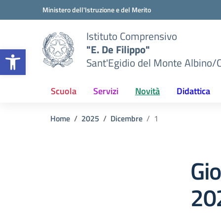
Vai ai contenuti
Vai al menu di navigazione
Vai al footer
Ministero dell'Istruzione e del Merito
Istituto Comprensivo
"E. De Filippo"
Apri la barra degli strumenti
Sant'Egidio del Monte Albino/
Scuola
Servizi
Novità
Didattica
Home
2025
Dicembre
1
Gi
20