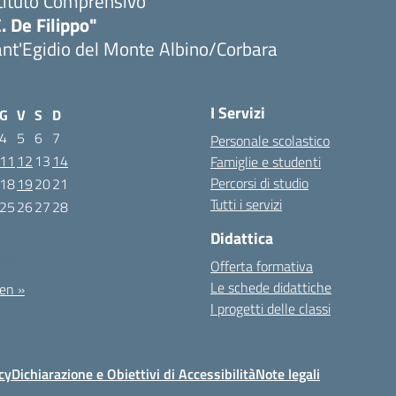
tituto Comprensivo
. De Filippo"
nt'Egidio del Monte Albino/Corbara
I Servizi
G
V
S
D
4
5
6
7
Personale scolastico
11
12
13
14
Famiglie e studenti
Percorsi di studio
18
19
20
21
Tutti i servizi
25
26
27
28
Didattica
025
Offerta formativa
Le schede didattiche
en »
I progetti delle classi
cy
Dichiarazione e Obiettivi di Accessibilità
Note legali